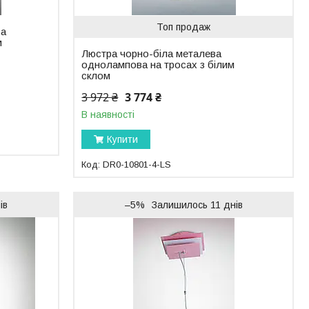
Топ продаж
ва
м
Люстра чорно-біла металева
однолампова на тросах з білим
склом
3 972 ₴
3 774 ₴
В наявності
Купити
DR0-10801-4-LS
ів
–5%
Залишилось 11 днів