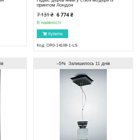
принтом Лондон
7 131 ₴
6 774 ₴
В наявності
Купити
DR0-14108-1-LS
ів
–5%
Залишилось 11 днів