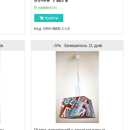
8 218 ₴
7 807 ₴
В наявності
Купити
DR0-8805-1-LS
ів
–5%
Залишилось 11 днів
рн
Підвіс дерев'яний у стилі модерн із