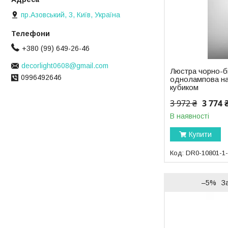
пр.Азовський, 3, Київ, Україна
+380 (99) 649-26-46
decorlight0608@gmail.com
Люстра чорно-б
0996492646
однолампова на
кубиком
3 972 ₴
3 774 
В наявності
Купити
DR0-10801-1
–5%
З