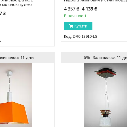
ю скляною кулею
4 357 ₴
4 139 ₴
7 ₴
В наявності
Купити
DR0-13910-LS
S
алишилось 11 днів
–5%
Залишилось 11 дн