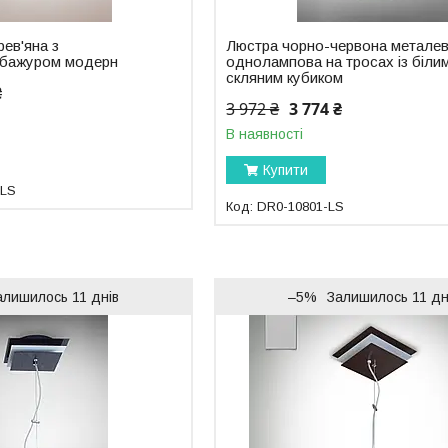
рев'яна з
Люстра чорно-червона метале
абажуром модерн
однолампова на тросах із біли
скляним кубиком
₴
3 972 ₴
3 774 ₴
В наявності
Купити
-LS
DR0-10801-LS
алишилось 11 днів
–5%
Залишилось 11 дн