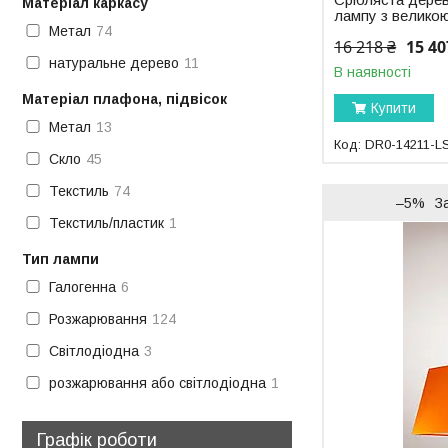
Матеріал каркасу
лампу з велико
Метал
74
16 218 ₴
15 40
натуральне дерево
11
В наявності
Матеріал плафона, підвісок
Купити
Метал
13
DR0-14211-L
Скло
45
Текстиль
74
–5%
З
Текстиль/пластик
1
Тип лампи
Галогенна
6
Розжарювання
124
Світлодіодна
3
розжарювання або світлодіодна
1
Графік роботи