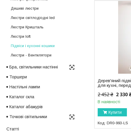
Дешеві люстри
Люстри світлодіодні led
Люстри Кришталь
Люстри loft
Підвіси і кухонні кошики
Люстри - Вентилятори
Бра, світильники настінні
Торшери
Дерев'яний підві
для кухні, перед
Настільні лампи
2 452 ₴
2 330 
Каталог скла
В наявності
Каталог абажурів
Купити
Точкові світильники
DR0-993-LS
Статті