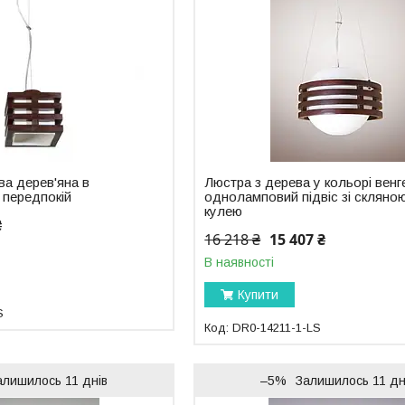
ва дерев'яна в
Люстра з дерева у кольорі венг
 передпокій
одноламповий підвіс зі скляно
кулею
₴
16 218 ₴
15 407 ₴
В наявності
Купити
S
DR0-14211-1-LS
алишилось 11 днів
–5%
Залишилось 11 дн