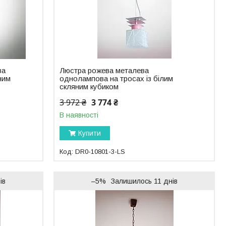
ва
Люстра рожева металева
ним
однолампова на тросах із білим
скляним кубиком
3 972 ₴
3 774 ₴
В наявності
Купити
DR0-10801-3-LS
ів
–5%
Залишилось 11 днів