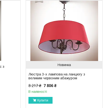
Новинка
с з
Люстра 3-х лампова на ланцюгу з
великим червоним абажуром
8 217 ₴
7 806 ₴
В наявності
Купити