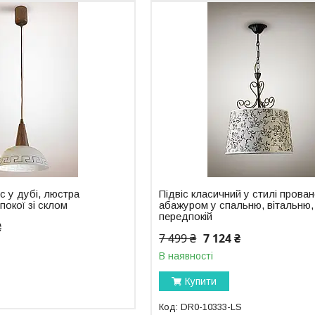
с у дубі, люстра
Підвіс класичний у стилі прован
покої зі склом
абажуром у спальню, вітальню,
передпокій
₴
7 499 ₴
7 124 ₴
В наявності
Купити
DR0-10333-LS