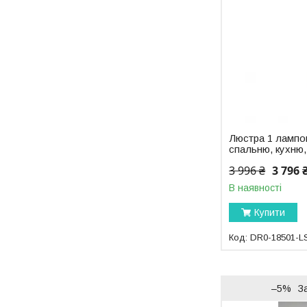
Люстра 1 лампо
спальню, кухню,
3 996 ₴
3 796 
В наявності
Купити
DR0-18501-L
–5%
З