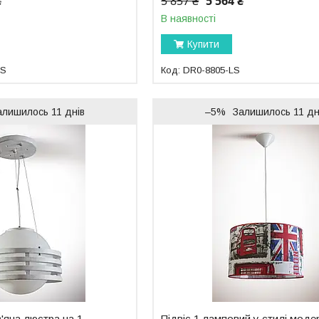
₴
5 857 ₴
5 564 ₴
В наявності
Купити
LS
DR0-8805-LS
алишилось 11 днів
–5%
Залишилось 11 дн
'яна люстра на 1
Підвіс 1 ламповий у стилі моде