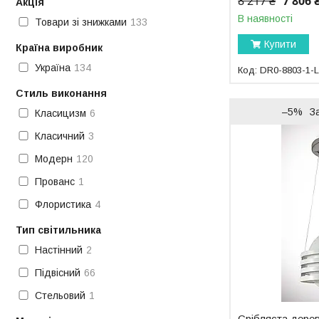
8 217 ₴
7 806 
Акція
В наявності
Товари зі знижками
133
Купити
Країна виробник
Україна
134
DR0-8803-1-
Стиль виконання
–5%
З
Класицизм
6
Класичний
3
Модерн
120
Прованс
1
Флористика
4
Тип світильника
Настінний
2
Підвісний
66
Стельовий
1
Срібляста дерев