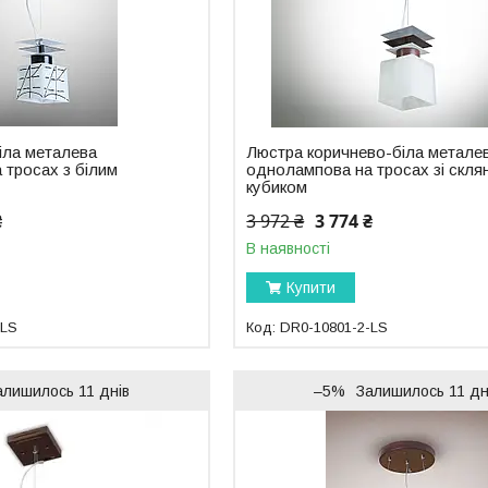
іла металева
Люстра коричнево-біла метале
 тросах з білим
однолампова на тросах зі скля
кубиком
₴
3 972 ₴
3 774 ₴
В наявності
Купити
-LS
DR0-10801-2-LS
алишилось 11 днів
–5%
Залишилось 11 дн