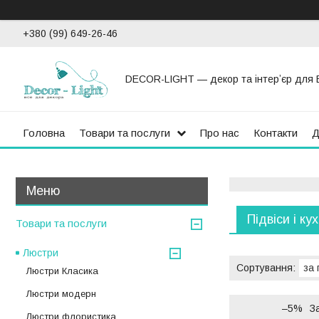
+380 (99) 649-26-46
DECOR-LIGHT — декор та інтерʼєр для 
Головна
Товари та послуги
Про нас
Контакти
Д
Підвіси і ку
Товари та послуги
Люстри
Люстри Класика
Люстри модерн
–5%
З
Люстри флористика