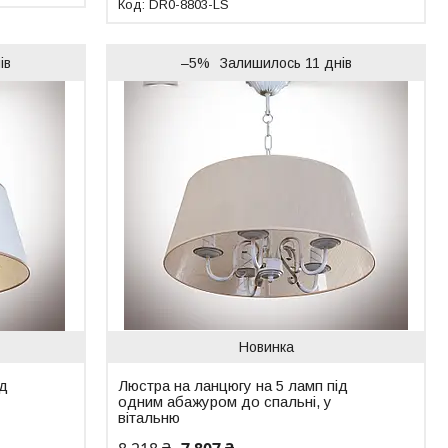
DR0-8803-LS
ів
–5%
Залишилось 11 днів
Новинка
ід
Люстра на ланцюгу на 5 ламп під
одним абажуром до спальні, у
вітальню