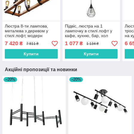
Люстра 8-ти лампова,
Підвіс, люстра на 1
Люст
металева з деревом у
лампочку в стилі лофт у
трос
стилі лофт, модерн
кафе, кухню, бар, хол
на к
лофт
7 420
1 077
6 6
₴
₴
7 811 ₴
1 134 ₴
Купити
Купити
Акційні пропозиції та новинки
–20%
–20%