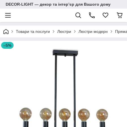
DECOR-LIGHT — декор та інтерʼєр для Вашого дому
Товари та послуги
Люстри
Люстри модерн
Пряма
–5%