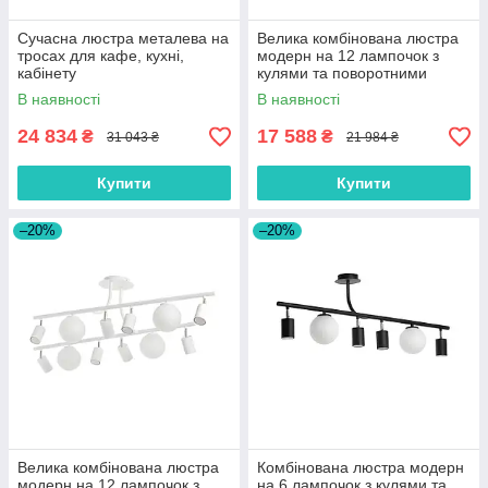
Сучасна люстра металева на
Велика комбінована люстра
тросах для кафе, кухні,
модерн на 12 лампочок з
кабінету
кулями та поворотними
тубусами
В наявності
В наявності
24 834
17 588
₴
₴
31 043 ₴
21 984 ₴
Купити
Купити
–20%
–20%
Велика комбінована люстра
Комбінована люстра модерн
модерн на 12 лампочок з
на 6 лампочок з кулями та