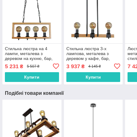
Стильна люстра на 4
Стильна люстра 3-х
Люст
лампи, металева з
лампова, металева з
мета
деревом на кухню, бар,
деревом у кафе, бар,
стил
кафе
кабінет, вітальня
5 231
3 937
7 4
₴
₴
5 507 ₴
4 145 ₴
Купити
Купити
Подібні товари компанії