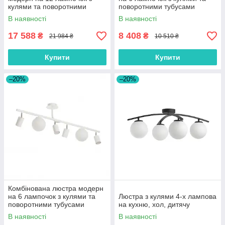
кулями та поворотними
поворотними тубусами
тубусами
В наявності
В наявності
17 588
8 408
₴
₴
21 984 ₴
10 510 ₴
Купити
Купити
–20%
–20%
Комбінована люстра модерн
на 6 лампочок з кулями та
Люстра з кулями 4-х лампова
поворотними тубусами
на кухню, хол, дитячу
В наявності
В наявності