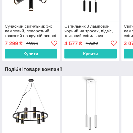
Сучасний світильник 3-х
Світильник 3 ламповий
Світ
ламповий, поворотний,
чорний на тросах, підвіс,
ламп
точковий на круглій основі
точковий світильник
світ
7 299
4 577
3 0
₴
₴
7 683 ₴
4 818 ₴
Купити
Купити
Подібні товари компанії