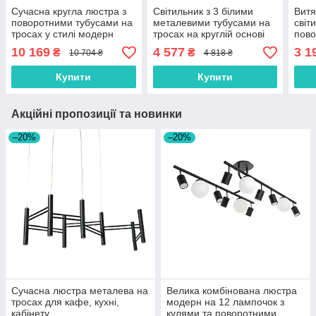
Сучасна кругла люстра з
Світильник з 3 білими
Витя
поворотними тубусами на
металевими тубусами на
світ
тросах у стилі модерн
тросах на круглій основі
пово
10 169
4 577
3 1
₴
₴
10 704 ₴
4 818 ₴
Купити
Купити
Акційні пропозиції та новинки
–20%
–20%
Сучасна люстра металева на
Велика комбінована люстра
тросах для кафе, кухні,
модерн на 12 лампочок з
кабінету
кулями та поворотними