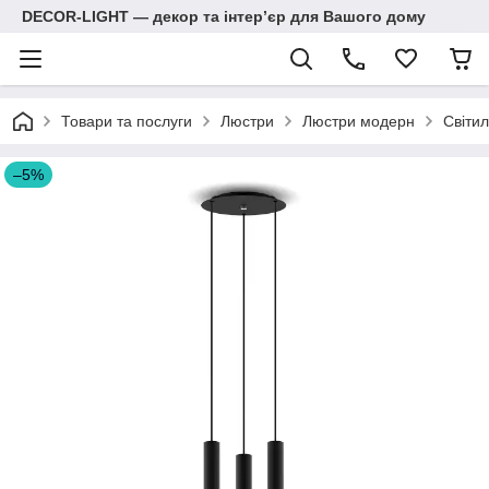
DECOR-LIGHT — декор та інтерʼєр для Вашого дому
Товари та послуги
Люстри
Люстри модерн
Світил
–5%