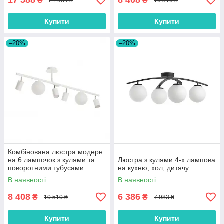
17 588
8 408
₴
₴
21 984 ₴
10 510 ₴
Купити
Купити
–20%
–20%
Комбінована люстра модерн
на 6 лампочок з кулями та
Люстра з кулями 4-х лампова
поворотними тубусами
на кухню, хол, дитячу
В наявності
В наявності
8 408
6 386
₴
₴
10 510 ₴
7 983 ₴
Купити
Купити