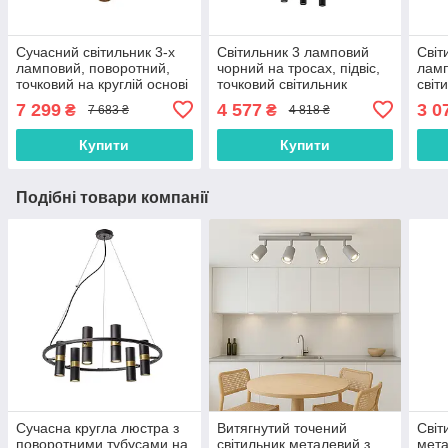
Сучасний світильник 3-х
Світильник 3 ламповий
Світ
ламповий, поворотний,
чорний на тросах, підвіс,
ламп
точковий на круглій основі
точковий світильник
світ
7 299
4 577
3 0
₴
₴
7 683 ₴
4 818 ₴
Купити
Купити
Подібні товари компанії
Сучасна кругла люстра з
Витягнутий точений
Світ
поворотними тубусами на
світильник металевий з
мета