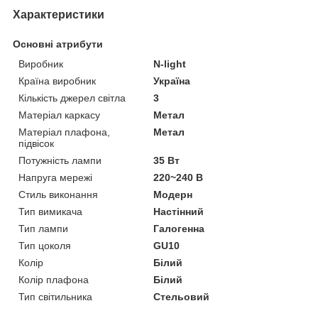
Характеристики
Основні атрибути
Виробник
N-light
Країна виробник
Україна
Кількість джерел світла
3
Матеріал каркасу
Метал
Матеріал плафона,
Метал
підвісок
Потужність лампи
35 Вт
Напруга мережі
220~240 В
Стиль виконання
Модерн
Тип вимикача
Настінний
Тип лампи
Галогенна
Тип цоколя
GU10
Колір
Білий
Колір плафона
Білий
Тип світильника
Стельовий