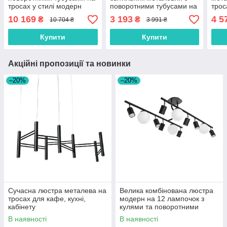
тросах у стилі модерн
поворотними тубусами на
трос
10 169
3 193
4 5
₴
₴
10 704 ₴
3 991 ₴
Купити
Купити
Акційні пропозиції та новинки
–20%
–20%
Сучасна люстра металева на
Велика комбінована люстра
тросах для кафе, кухні,
модерн на 12 лампочок з
кабінету
кулями та поворотними
тубусами
В наявності
В наявності