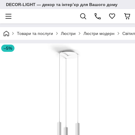
DECOR-LIGHT — декор та інтерʼєр для Вашого дому
Товари та послуги
Люстри
Люстри модерн
Світил
–5%