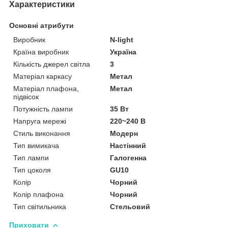
Характеристики
Основні атрибути
Виробник
N-light
Країна виробник
Україна
Кількість джерел світла
3
Матеріал каркасу
Метал
Матеріал плафона,
Метал
підвісок
Потужність лампи
35 Вт
Напруга мережі
220~240 В
Стиль виконання
Модерн
Тип вимикача
Настінний
Тип лампи
Галогенна
Тип цоколя
GU10
Колір
Чорний
Колір плафона
Чорний
Тип світильника
Стельовий
Приховати