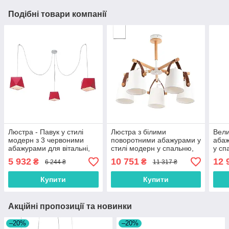
Подібні товари компанії
Люстра - Павук у стилі
Люстра з білими
Вели
модерн з 3 червоними
поворотними абажурами у
абаж
абажурами для вітальні,
стилі модерн у спальню,
у сп
холу, спальні
зал, вітальню
віта
5 932
10 751
12 
₴
₴
6 244 ₴
11 317 ₴
Купити
Купити
Акційні пропозиції та новинки
–20%
–20%