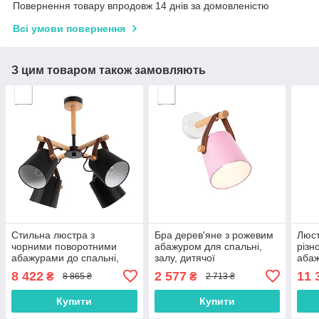
Повернення товару впродовж 14 днів за домовленістю
Всі умови повернення
З цим товаром також замовляють
Стильна люстра з
Бра дерев'яне з рожевим
Люст
чорними поворотними
абажуром для спальні,
різн
абажурами до спальні,
залу, дитячої
абаж
зали, вітальні
у сп
8 422
2 577
11 
₴
₴
8 865 ₴
2 713 ₴
Купити
Купити