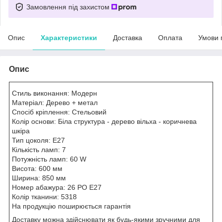
Замовлення під захистом
Опис
Характеристики
Доставка
Оплата
Умови 
Опис
Стиль виконання: Модерн
Матеріал: Дерево + метал
Спосіб кріплення: Стельовий
Колір основи: Біла структура - дерево вільха - коричнева
шкіра
Тип цоколя: E27
Кількість ламп: 7
Потужність ламп: 60 W
Висота: 600 мм
Ширина: 850 мм
Номер абажура: 26 PO E27
Колір тканини: 5318
На продукцію поширюється гарантія
Доставку можна здійснювати як будь-якими зручними для