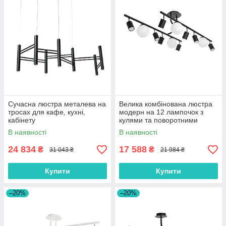
Сучасна люстра металева на
Велика комбінована люстра
тросах для кафе, кухні,
модерн на 12 лампочок з
кабінету
кулями та поворотними
тубусами
В наявності
В наявності
24 834
17 588
₴
₴
31 043 ₴
21 984 ₴
Купити
Купити
–20%
–20%