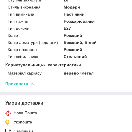
Стиль виконання
Модерн
Тип вимикача
Настінний
Тип лампи
Розжарювання
Тип цоколя
E27
Колір
Рожевий
Колір арматури (підстави)
Бежевий, Білий
Колір плафона
Рожевий
Тип світильника
Стельовий
Користувальницькі характеристики
Матеріал каркасу
дерево+метал
Приховати
Умови доставки
Нова Пошта
Укрпошта
Самовивіз