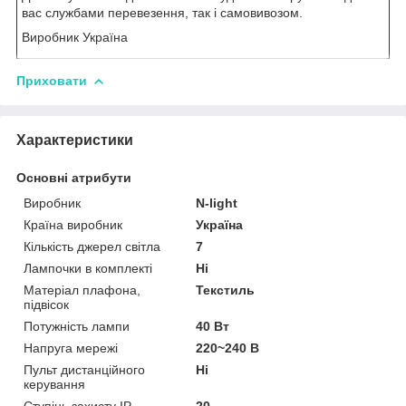
вас службами перевезення, так і самовивозом.
Виробник Україна
Приховати
Характеристики
Основні атрибути
Виробник
N-light
Країна виробник
Україна
Кількість джерел світла
7
Лампочки в комплекті
Ні
Матеріал плафона,
Текстиль
підвісок
Потужність лампи
40 Вт
Напруга мережі
220~240 В
Пульт дистанційного
Ні
керування
Ступінь захисту IP
20