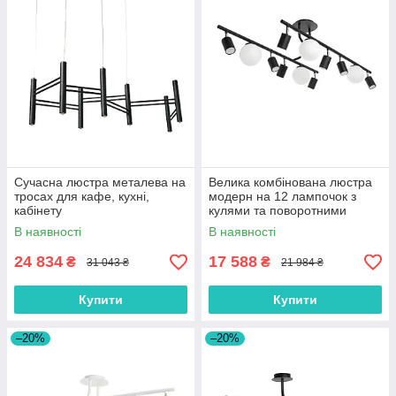
Сучасна люстра металева на
Велика комбінована люстра
тросах для кафе, кухні,
модерн на 12 лампочок з
кабінету
кулями та поворотними
тубусами
В наявності
В наявності
24 834
17 588
₴
₴
31 043 ₴
21 984 ₴
Купити
Купити
–20%
–20%