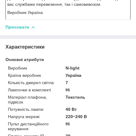
вас службами перевезення, так і самовивозом.
Виробник Україна
Приховати
Характеристики
Основні атрибути
Виробник
N-light
Країна виробник
Україна
Кількість джерел світла
7
Лампочки в комплекті
Ні
Матеріал плафона,
Текстиль
підвісок
Потужність лампи
40 Вт
Напруга мережі
220~240 В
Пульт дистанційного
Ні
керування
Ступінь захисту IP
20