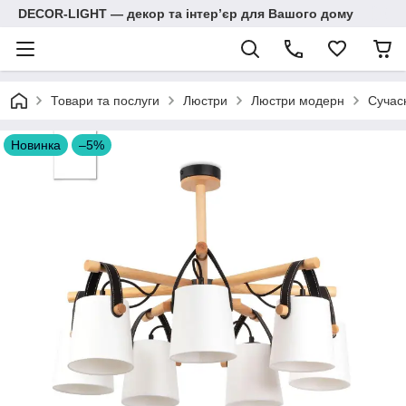
DECOR-LIGHT — декор та інтерʼєр для Вашого дому
Товари та послуги
Люстри
Люстри модерн
Сучас
Новинка
–5%