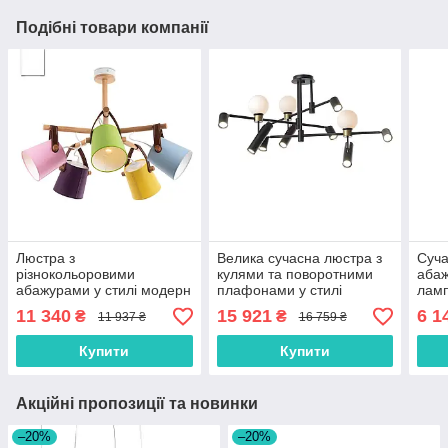
Подібні товари компанії
Люстра з
Велика сучасна люстра з
Суча
різнокольоровими
кулями та поворотними
абаж
абажурами у стилі модерн
плафонами у стилі
ламп
у спальню, зал, дитячу
модерн
спал
11 340
15 921
6 1
₴
₴
11 937 ₴
16 759 ₴
Купити
Купити
Акційні пропозиції та новинки
–20%
–20%