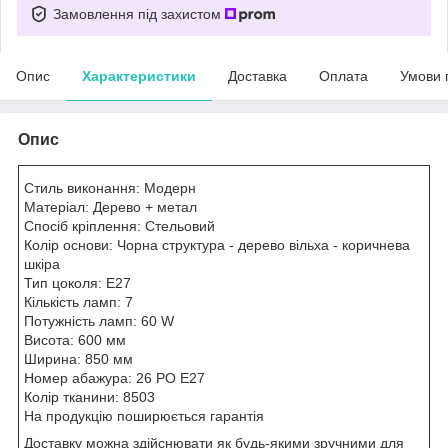
Замовлення під захистом
Опис
Характеристики
Доставка
Оплата
Умови 
Опис
Стиль виконання: Модерн
Матеріал: Дерево + метал
Спосіб кріплення: Стельовий
Колір основи: Чорна структура - дерево вільха - коричнева
шкіра
Тип цоколя: E27
Кількість ламп: 7
Потужність ламп: 60 W
Висота: 600 мм
Ширина: 850 мм
Номер абажура: 26 PO E27
Колір тканини: 8503
На продукцію поширюється гарантія
Доставку можна здійснювати як будь-якими зручними для