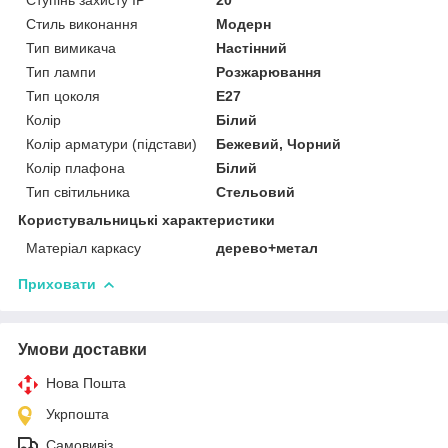
Стиль виконання
Модерн
Тип вимикача
Настінний
Тип лампи
Розжарювання
Тип цоколя
E27
Колір
Білий
Колір арматури (підстави)
Бежевий, Чорний
Колір плафона
Білий
Тип світильника
Стельовий
Користувальницькі характеристики
Матеріал каркасу
дерево+метал
Приховати
Умови доставки
Нова Пошта
Укрпошта
Самовивіз