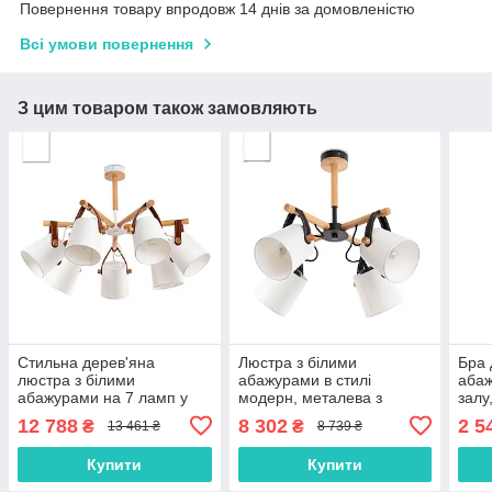
Повернення товару впродовж 14 днів за домовленістю
Всі умови повернення
З цим товаром також замовляють
Стильна дерев'яна
Люстра з білими
Бра 
люстра з білими
абажурами в стилі
абаж
абажурами на 7 ламп у
модерн, металева з
залу
спальню, зал, вітальню
деревом, спальня, зал,
12 788
8 302
2 5
₴
₴
13 461 ₴
8 739 ₴
кухня
Купити
Купити