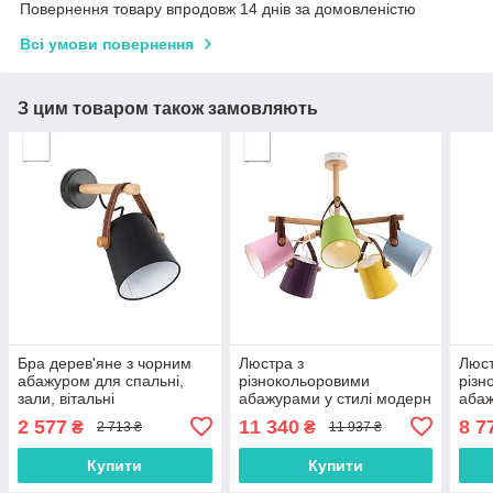
Повернення товару впродовж 14 днів за домовленістю
Всі умови повернення
З цим товаром також замовляють
Бра дерев'яне з чорним
Люстра з
Люст
абажуром для спальні,
різнокольоровими
різн
зали, вітальні
абажурами у стилі модерн
абаж
у спальню, зал, дитячу
з де
2 577
11 340
8 7
₴
₴
2 713 ₴
11 937 ₴
дитя
Купити
Купити