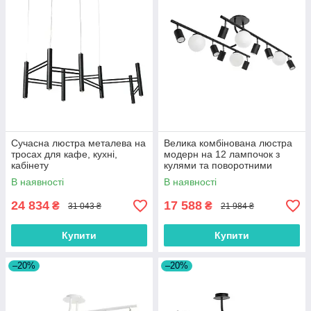
Сучасна люстра металева на
Велика комбінована люстра
тросах для кафе, кухні,
модерн на 12 лампочок з
кабінету
кулями та поворотними
тубусами
В наявності
В наявності
24 834
17 588
₴
₴
31 043 ₴
21 984 ₴
Купити
Купити
–20%
–20%