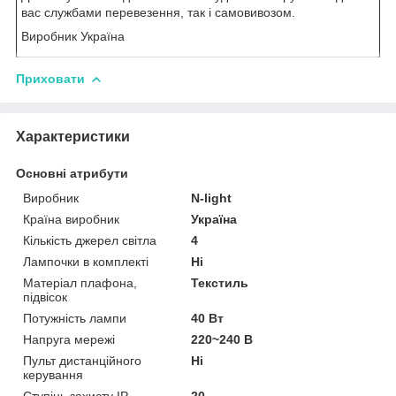
вас службами перевезення, так і самовивозом.
Виробник Україна
Приховати
Характеристики
Основні атрибути
Виробник
N-light
Країна виробник
Україна
Кількість джерел світла
4
Лампочки в комплекті
Ні
Матеріал плафона,
Текстиль
підвісок
Потужність лампи
40 Вт
Напруга мережі
220~240 В
Пульт дистанційного
Ні
керування
Ступінь захисту IP
20