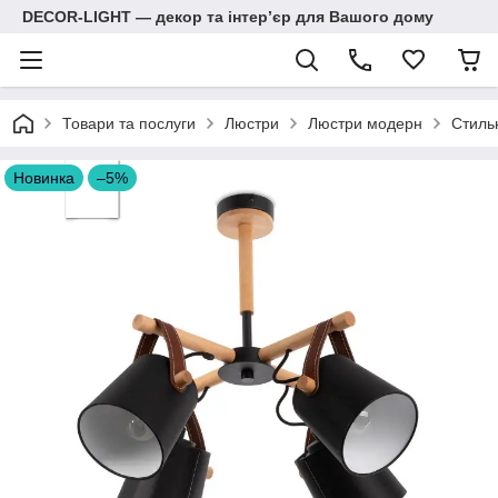
DECOR-LIGHT — декор та інтерʼєр для Вашого дому
Товари та послуги
Люстри
Люстри модерн
Стиль
Новинка
–5%