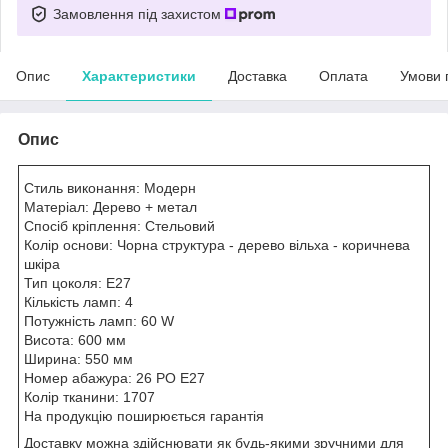
Замовлення під захистом
Опис
Характеристики
Доставка
Оплата
Умови 
Опис
Стиль виконання: Модерн
Матеріал: Дерево + метал
Спосіб кріплення: Стельовий
Колір основи: Чорна структура - дерево вільха - коричнева
шкіра
Тип цоколя: E27
Кількість ламп: 4
Потужність ламп: 60 W
Висота: 600 мм
Ширина: 550 мм
Номер абажура: 26 PO E27
Колір тканини: 1707
На продукцію поширюється гарантія
Доставку можна здійснювати як будь-якими зручними для