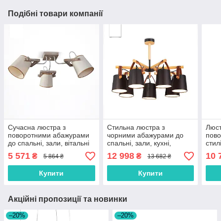
Подібні товари компанії
Сучасна люстра з
Стильна люстра з
Люст
поворотними абажурами
чорними абажурами до
пово
до спальні, зали, вітальні
спальні, зали, кухні,
стил
вітальні
зал,
5 571
12 998
10 
₴
₴
5 864 ₴
13 682 ₴
Купити
Купити
Акційні пропозиції та новинки
–20%
–20%