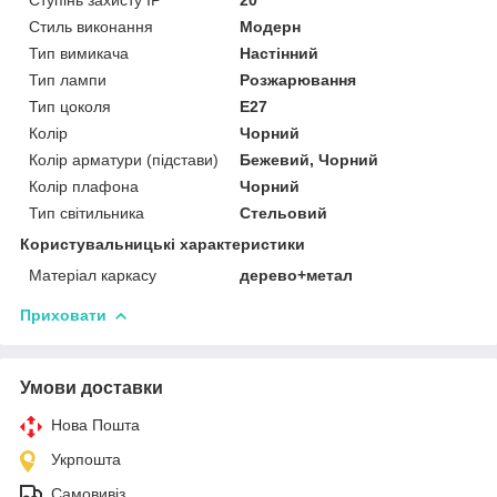
Стиль виконання
Модерн
Тип вимикача
Настінний
Тип лампи
Розжарювання
Тип цоколя
E27
Колір
Чорний
Колір арматури (підстави)
Бежевий, Чорний
Колір плафона
Чорний
Тип світильника
Стельовий
Користувальницькі характеристики
Матеріал каркасу
дерево+метал
Приховати
Умови доставки
Нова Пошта
Укрпошта
Самовивіз