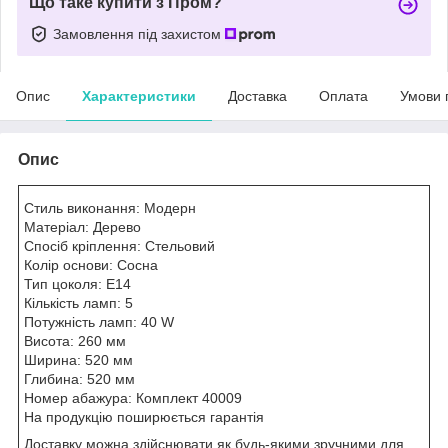
Що таке купити з Пром?
Замовлення під захистом
Опис
Характеристики
Доставка
Оплата
Умови 
Опис
Стиль виконання: Модерн
Матеріал: Дерево
Спосіб кріплення: Стельовий
Колір основи: Сосна
Тип цоколя: E14
Кількість ламп: 5
Потужність ламп: 40 W
Висота: 260 мм
Ширина: 520 мм
Глибина: 520 мм
Номер абажура: Комплект 40009
На продукцію поширюється гарантія
Доставку можна здійснювати як будь-якими зручними для