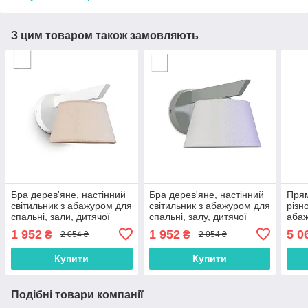
З цим товаром також замовляють
Бра дерев'яне, настінний
Бра дерев'яне, настінний
Прям
світильник з абажуром для
світильник з абажуром для
різн
спальні, зали, дитячої
спальні, залу, дитячої
абаж
ламп
1 952
1 952
5 0
₴
₴
2 054 ₴
2 054 ₴
Купити
Купити
Подібні товари компанії