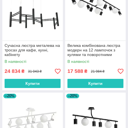
Сучасна люстра металева на
Велика комбінована люстра
тросах для кафе, кухні,
модерн на 12 лампочок з
кабінету
кулями та поворотними
тубусами
В наявності
В наявності
24 834
17 588
₴
₴
31 043 ₴
21 984 ₴
Купити
Купити
–20%
–20%