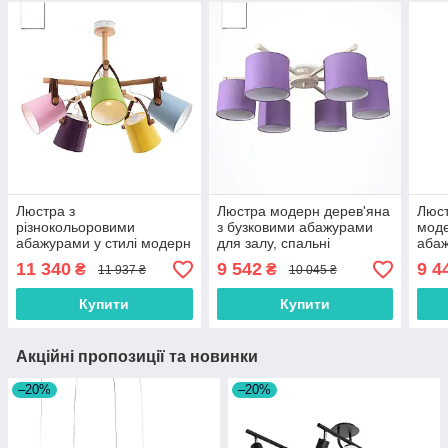
Люстра з
Люстра модерн дерев'яна
Люст
різнокольоровими
з бузковими абажурами
моде
абажурами у стилі модерн
для залу, спальні
абаж
у спальню, зал, дитячу
холу
11 340
9 542
9 4
₴
₴
11 937 ₴
10 045 ₴
Купити
Купити
Акційні пропозиції та новинки
–20%
–20%