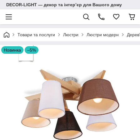
DECOR-LIGHT — декор та інтерʼєр для Вашого дому
Товари та послуги
Люстри
Люстри модерн
Дерев
Новинка
–5%