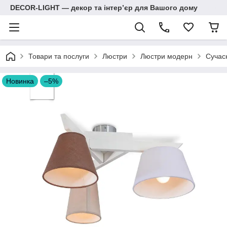
DECOR-LIGHT — декор та інтерʼєр для Вашого дому
Товари та послуги
Люстри
Люстри модерн
Сучас
Новинка
–5%