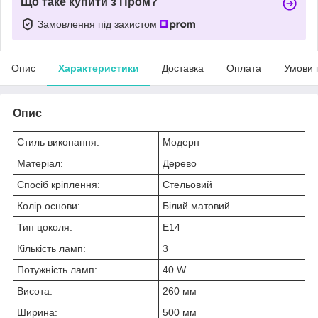
Що таке купити з Пром?
Замовлення під захистом
Опис
Характеристики
Доставка
Оплата
Умови 
Опис
Стиль виконання:
Модерн
Матеріал:
Дерево
Спосіб кріплення:
Стельовий
Колір основи:
Білий матовий
Тип цоколя:
E14
Кількість ламп:
3
Потужність ламп:
40 W
Висота:
260 мм
Ширина:
500 мм