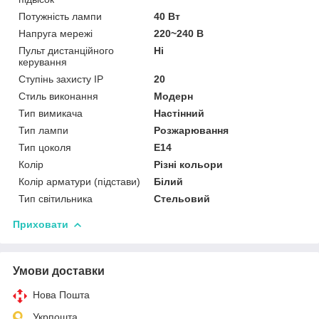
Потужність лампи
40 Вт
Напруга мережі
220~240 В
Пульт дистанційного
Ні
керування
Ступінь захисту IP
20
Стиль виконання
Модерн
Тип вимикача
Настінний
Тип лампи
Розжарювання
Тип цоколя
E14
Колір
Різні кольори
Колір арматури (підстави)
Білий
Тип світильника
Стельовий
Приховати
Умови доставки
Нова Пошта
Укрпошта