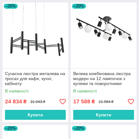
–20%
–20%
Сучасна люстра металева на
Велика комбінована люстра
тросах для кафе, кухні,
модерн на 12 лампочок з
кабінету
кулями та поворотними
тубусами
В наявності
В наявності
24 834
17 588
₴
₴
31 043 ₴
21 984 ₴
Купити
Купити
–20%
–20%