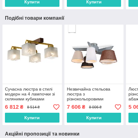
Купити
Купити
Подібні товари компанії
Сучасна люстра в стилі
Незвичайна стельова
Люст
модерн на 4 лампочки зі
люстра з
різн
скляними кубиками
різнокольоровими
абаж
абажурами в стилі модерн
ламп
6 812
7 606
5 0
₴
₴
8 514 ₴
8 006 ₴
на п
Купити
Купити
Акційні пропозиції та новинки