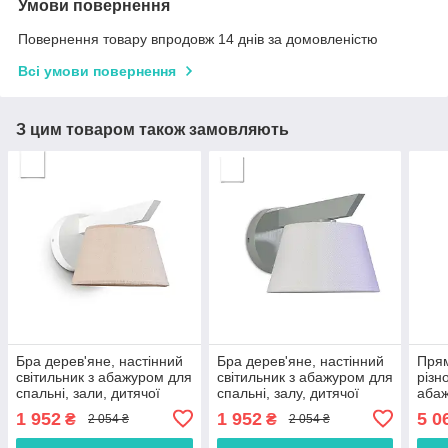
Умови повернення
Повернення товару впродовж 14 днів за домовленістю
Всі умови повернення
З цим товаром також замовляють
Бра дерев'яне, настінний
Бра дерев'яне, настінний
Прям
світильник з абажуром для
світильник з абажуром для
різн
спальні, зали, дитячої
спальні, залу, дитячої
абаж
ламп
1 952
1 952
5 0
₴
₴
2 054 ₴
2 054 ₴