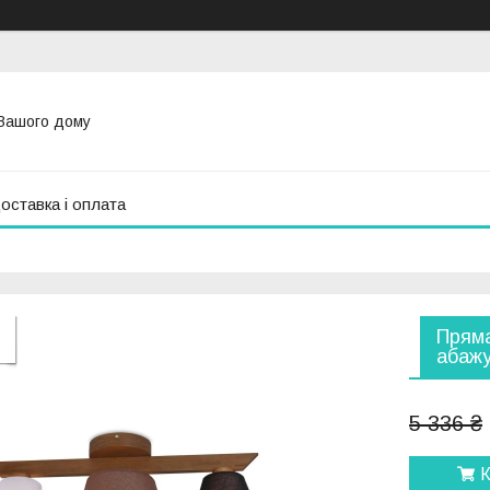
Вашого дому
оставка і оплата
Пряма
абажу
5 336 ₴
К