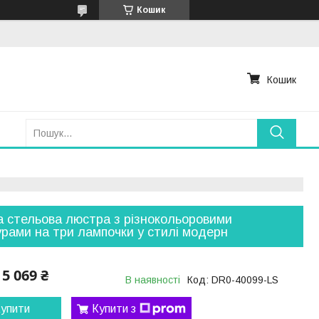
Кошик
Кошик
 стельова люстра з різнокольоровими
рами на три лампочки у стилі модерн
5 069 ₴
В наявності
Код:
DR0-40099-LS
упити
Купити з