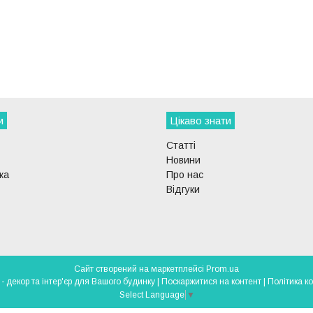
и
Цікаво знати
Статті
Новини
ка
Про нас
Відгуки
Сайт створений на маркетплейсі
Prom.ua
DECOR-LIGHT - декор та інтер'єр для Вашого будинку |
Поскаржитися на контент
|
Політика к
Select Language
▼