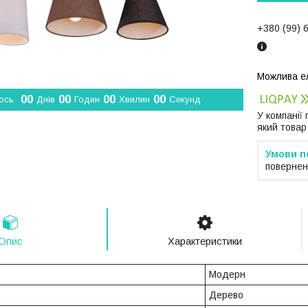
+380 (99) 
0
0
0
0
0
0
0
0
ось
Днів
Годин
Хвилин
Секунд
У компанії
який товар
повернен
Опис
Характеристики
Модерн
Дерево