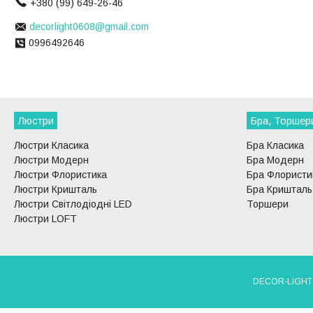
+380 (99) 649-26-46
decorlight0608@gmail.com
0996492646
Люстри
Бра, Торшер
Люстри Класика
Бра Класика
Люстри Модерн
Бра Модерн
Люстри Флористика
Бра Флористи
Люстри Кришталь
Бра Кришталь
Люстри Світлодіодні LED
Торшери
Люстри LOFT