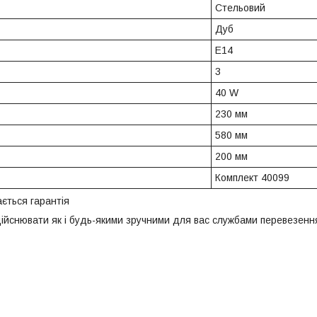
Стельовий
Дуб
E14
3
40 W
230 мм
580 мм
200 мм
Комплект 40099
ється гарантія
ійснювати як і будь-якими зручними для вас службами перевезення