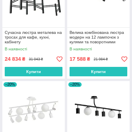
Сучасна люстра металева на
Велика комбінована люстра
тросах для кафе, кухні,
модерн на 12 лампочок з
кабінету
кулями та поворотними
тубусами
В наявності
В наявності
24 834
17 588
₴
₴
31 043 ₴
21 984 ₴
Купити
Купити
–20%
–20%