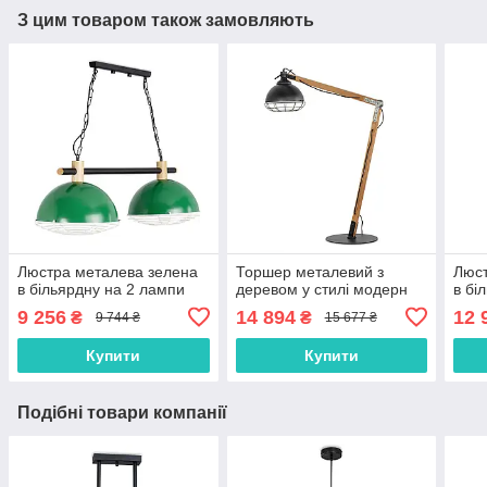
З цим товаром також замовляють
Люстра металева зелена
Торшер металевий з
Люст
в більярдну на 2 лампи
деревом у стилі модерн
в бі
9 256
14 894
12 
₴
₴
9 744 ₴
15 677 ₴
Купити
Купити
Подібні товари компанії