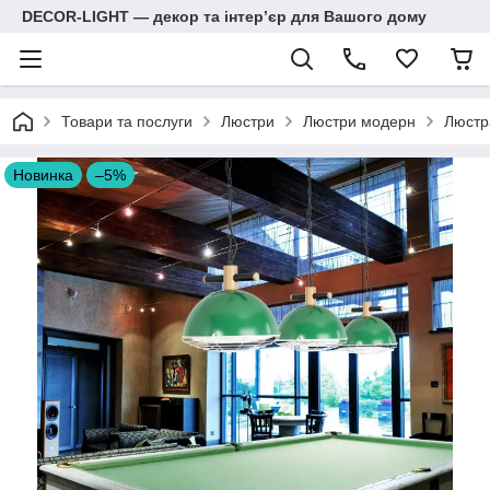
DECOR-LIGHT — декор та інтерʼєр для Вашого дому
Товари та послуги
Люстри
Люстри модерн
Люстра
Новинка
–5%