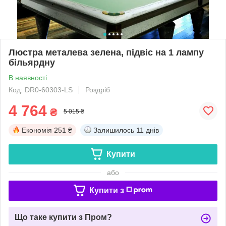
Люстра металева зелена, підвіс на 1 лампу
більярдну
В наявності
Код: DR0-60303-LS
Роздріб
4 764
₴
5 015 ₴
Економія
251 ₴
Залишилось
11 днів
Купити
або
Купити з
Що таке купити з Пром?