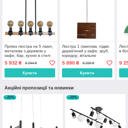
Пряма люстра на 5 ламп,
Люстра 1 лампова, підвіс
Люст
металева з деревом у
дерев'яний у кафе, зруб,
в бі
кафе, бар, кухню в стилі
коридор, вітальню
лофт
5 932
5 890
9 2
₴
₴
6 244 ₴
6 200 ₴
Купити
Купити
Акційні пропозиції та новинки
–20%
–20%