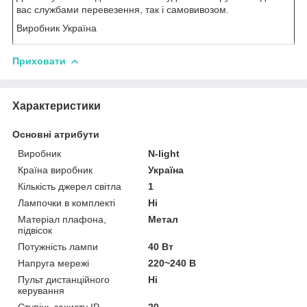
вас службами перевезення, так і самовивозом.
Виробник Україна
Приховати
Характеристики
Основні атрибути
Виробник
N-light
Країна виробник
Україна
Кількість джерел світла
1
Лампочки в комплекті
Ні
Матеріал плафона,
Метал
підвісок
Потужність лампи
40 Вт
Напруга мережі
220~240 В
Пульт дистанційного
Ні
керування
Ступінь захисту IP
20