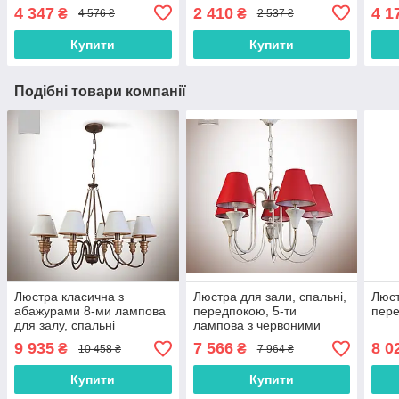
4 347
2 410
4 1
₴
₴
4 576 ₴
2 537 ₴
Купити
Купити
Подібні товари компанії
Люстра класична з
Люстра для зали, спальні,
Люст
абажурами 8-ми лампова
передпокою, 5-ти
пере
для залу, спальні
лампова з червоними
абажурами
9 935
7 566
8 0
₴
₴
10 458 ₴
7 964 ₴
Купити
Купити