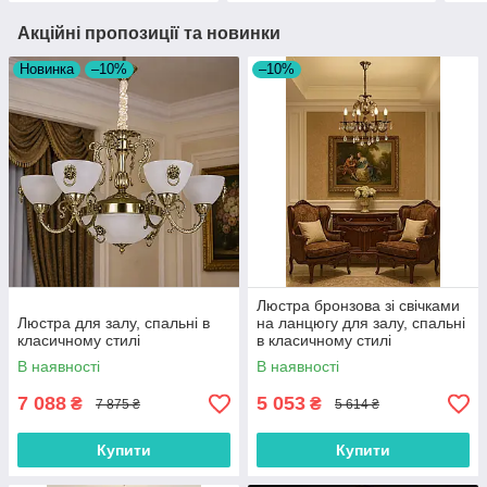
Акційні пропозиції та новинки
Новинка
–10%
–10%
Люстра бронзова зі свічками
Люстра для залу, спальні в
на ланцюгу для залу, спальні
класичному стилі
в класичному стилі
В наявності
В наявності
7 088
5 053
₴
₴
7 875 ₴
5 614 ₴
Купити
Купити