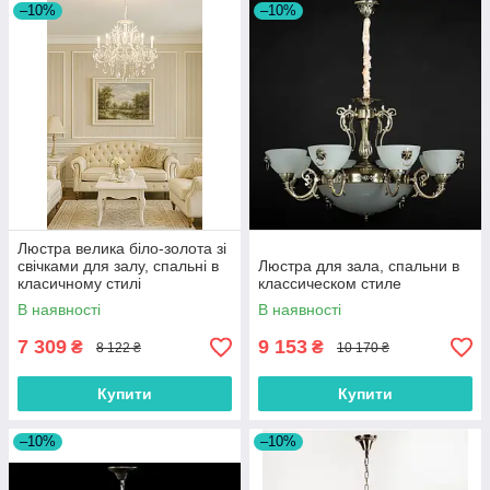
–10%
–10%
Люстра велика біло-золота зі
свічками для залу, спальні в
Люстра для зала, спальни в
класичному стилі
классическом стиле
В наявності
В наявності
7 309
9 153
₴
₴
8 122 ₴
10 170 ₴
Купити
Купити
–10%
–10%