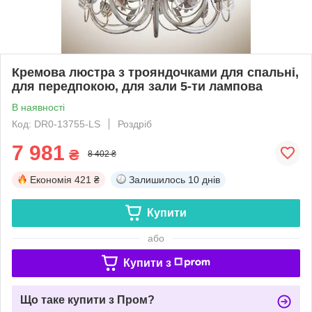
Кремова люстра з трояндочками для спальні,
для передпокою, для зали 5-ти лампова
В наявності
Код: DR0-13755-LS
Роздріб
7 981
₴
8 402 ₴
Економія
421 ₴
Залишилось
10 днів
Купити
або
Купити з
Що таке купити з Пром?