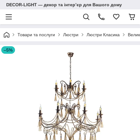
DECOR-LIGHT — декор та інтерʼєр для Вашого дому
Товари та послуги
Люстри
Люстри Класика
Велик
–5%