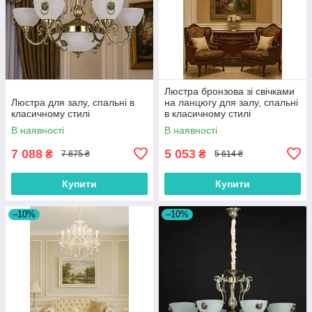
Люстра бронзова зі свічками
Люстра для залу, спальні в
на ланцюгу для залу, спальні
класичному стилі
в класичному стилі
В наявності
В наявності
7 088
5 053
₴
₴
7 875 ₴
5 614 ₴
Купити
Купити
–10%
–10%