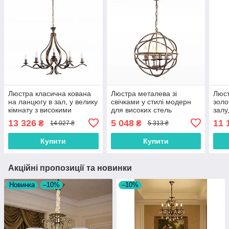
Люстра класична кована
Люстра металева зі
Люст
на ланцюгу в зал, у велику
свічками у стилі модерн
золо
кімнату з високими
для високих стель
залу
стелями
клас
13 326
5 048
11 
₴
₴
14 027 ₴
5 313 ₴
Купити
Купити
Акційні пропозиції та новинки
Новинка
–10%
–10%