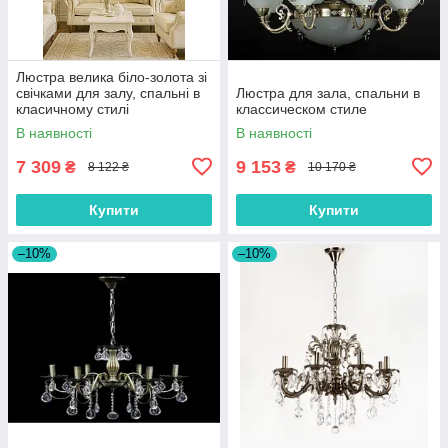
Люстра велика біло-золота зі
свічками для залу, спальні в
Люстра для зала, спальни в
класичному стилі
классическом стиле
В наявності
В наявності
7 309
9 153
₴
₴
8 122 ₴
10 170 ₴
Купити
Купити
–10%
–10%