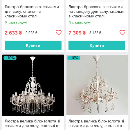
Люстра бронзова зі свічками
Люстра бронзова зі свічками
для залу, спальні в
на ланцюгу для залу, спальні
класичному стилі
в класичному стилі
В наявності
В наявності
2 633
7 309
₴
₴
2 925 ₴
8 122 ₴
Купити
Купити
–10%
–10%
Люстра велика біло-золота зі
Люстра велика біло-золота зі
свічками для залу, спальні в
свічками для залу, спальні в