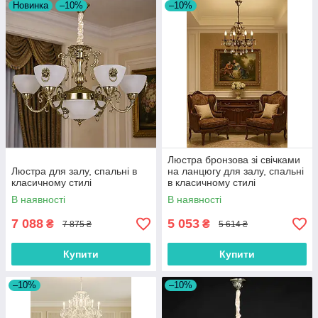
Новинка
–10%
–10%
Люстра бронзова зі свічками
Люстра для залу, спальні в
на ланцюгу для залу, спальні
класичному стилі
в класичному стилі
В наявності
В наявності
7 088
5 053
₴
₴
7 875 ₴
5 614 ₴
Купити
Купити
–10%
–10%