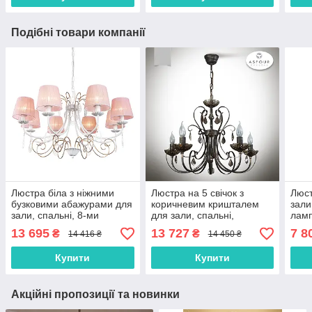
Подібні товари компанії
Люстра біла з ніжними
Люстра на 5 свічок з
Люст
бузковими абажурами для
коричневим кришталем
зали
зали, спальні, 8-ми
для зали, спальні,
ламп
лампова
кабінету
деко
13 695
13 727
7 8
₴
₴
14 416 ₴
14 450 ₴
Купити
Купити
Акційні пропозиції та новинки