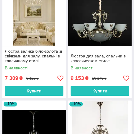
Люстра велика біло-золота зі
свічками для залу, спальні в
Люстра для зала, спальни в
класичному стилі
классическом стиле
В наявності
В наявності
7 309
9 153
₴
₴
8 122 ₴
10 170 ₴
Купити
Купити
–10%
–10%