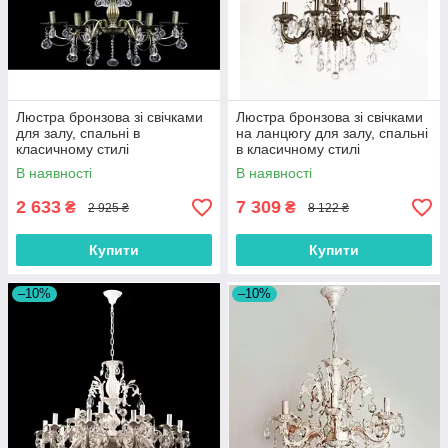
Люстра бронзова зі свічками
Люстра бронзова зі свічками
для залу, спальні в
на ланцюгу для залу, спальні
класичному стилі
в класичному стилі
В наявності
В наявності
2 633
7 309
₴
₴
2 925 ₴
8 122 ₴
Купити
Купити
–10%
–10%