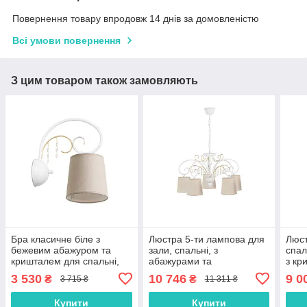
Повернення товару впродовж 14 днів за домовленістю
Всі умови повернення
З цим товаром також замовляють
Бра класичне біле з
Люстра 5-ти лампова для
Люст
бежевим абажуром та
зали, спальні, з
спал
кришталем для спальні,
абажурами та
з кр
зали
кришталевими
аба
3 530
10 746
9 0
₴
₴
3 715 ₴
11 311 ₴
висюльками
Купити
Купити