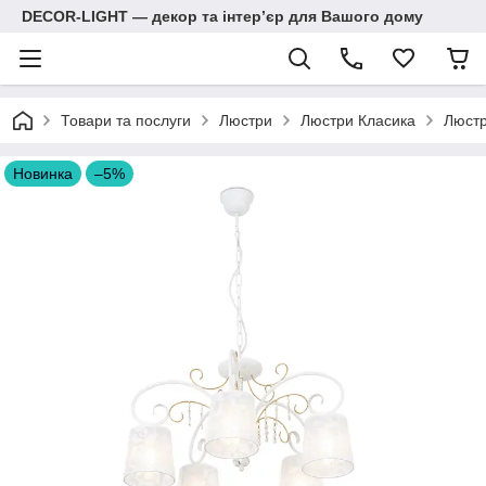
DECOR-LIGHT — декор та інтерʼєр для Вашого дому
Товари та послуги
Люстри
Люстри Класика
Люстр
Новинка
–5%