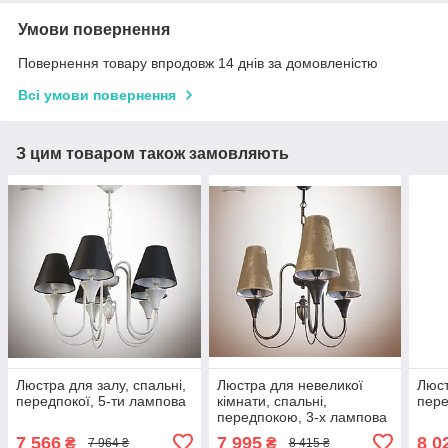
Умови повернення
Повернення товару впродовж 14 днів за домовленістю
Всі умови повернення
З цим товаром також замовляють
Люстра для залу, спальні,
Люстра для невеликої
Люст
передпокої, 5-ти лампова
кімнати, спальні,
пере
передпокою, 3-х лампова
7 566
7 995
8 0
₴
₴
7 964 ₴
8 415 ₴