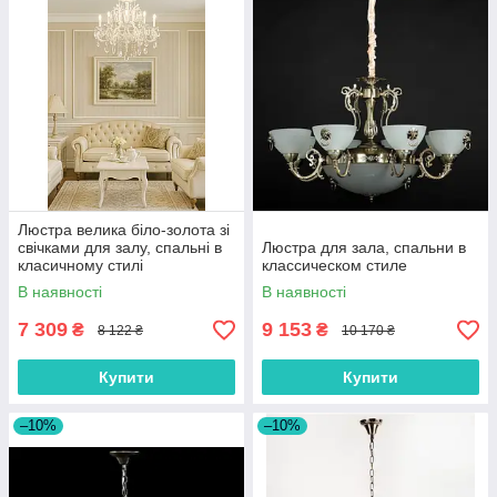
Люстра велика біло-золота зі
свічками для залу, спальні в
Люстра для зала, спальни в
класичному стилі
классическом стиле
В наявності
В наявності
7 309
9 153
₴
₴
8 122 ₴
10 170 ₴
Купити
Купити
–10%
–10%