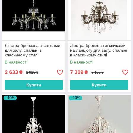
Люстра бронзова зі свічками
Люстра бронзова зі свічками
для залу, спальні в
на ланцюгу для залу, спальні
класичному стилі
в класичному стилі
В наявності
В наявності
2 633
7 309
₴
₴
2 925 ₴
8 122 ₴
Купити
Купити
–10%
–10%