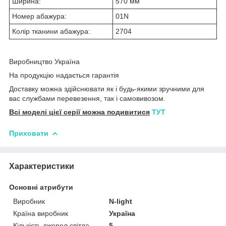
Ширина:
570 мм
Номер абажура:
01N
Колір тканини абажура:
2704
Виробництво Україна
На продукцію надається гарантія
Доставку можна здійснювати як і будь-якими зручними для
вас службами перевезення, так і самовивозом.
Всі моделі цієї серії можна подивитися
ТУТ
Приховати
Характеристики
Основні атрибути
Виробник
N-light
Країна виробник
Україна
Кількість джерел світла
5