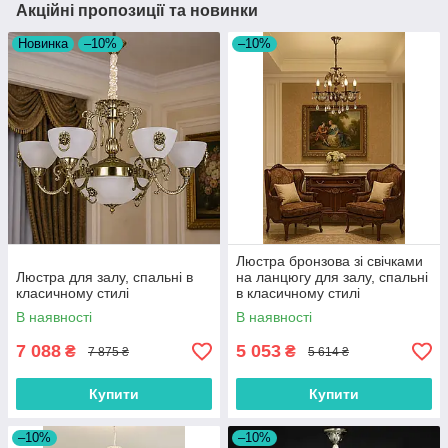
Акційні пропозиції та новинки
Новинка
–10%
–10%
Люстра бронзова зі свічками
Люстра для залу, спальні в
на ланцюгу для залу, спальні
класичному стилі
в класичному стилі
В наявності
В наявності
7 088
5 053
₴
₴
7 875 ₴
5 614 ₴
Купити
Купити
–10%
–10%