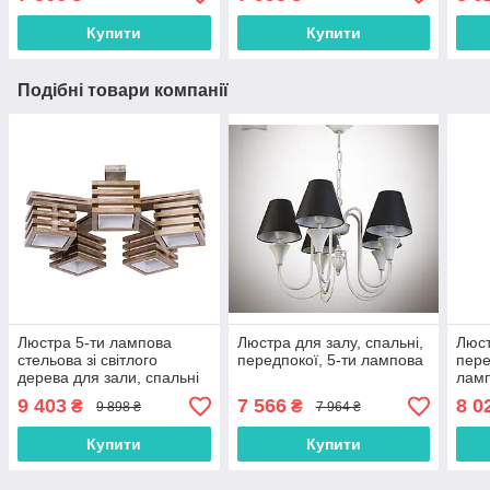
Купити
Купити
Подібні товари компанії
Люстра 5-ти лампова
Люстра для залу, спальні,
Люст
стельова зі світлого
передпокої, 5-ти лампова
пере
дерева для зали, спальні
лам
9 403
7 566
8 0
₴
₴
9 898 ₴
7 964 ₴
Купити
Купити