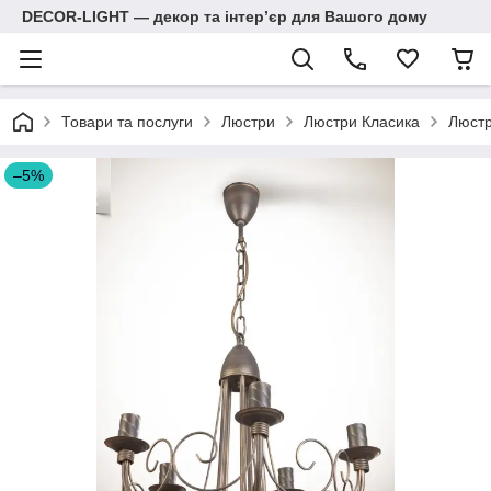
DECOR-LIGHT — декор та інтерʼєр для Вашого дому
Товари та послуги
Люстри
Люстри Класика
Люстр
–5%