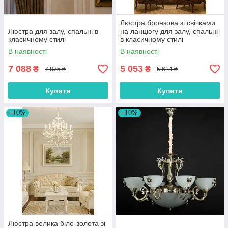
Люстра бронзова зі свічками
Люстра для залу, спальні в
на ланцюгу для залу, спальні
класичному стилі
в класичному стилі
В наявності
В наявності
7 088
5 053
₴
₴
7 875 ₴
5 614 ₴
Купити
Купити
–10%
–10%
Люстра велика біло-золота зі