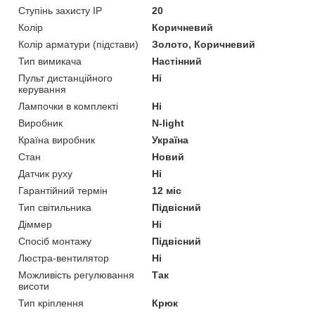
Ступінь захисту IP
20
Колір
Коричневий
Колір арматури (підстави)
Золото, Коричневий
Тип вимикача
Настінний
Пульт дистанційного
Ні
керування
Лампочки в комплекті
Ні
Виробник
N-light
Країна виробник
Україна
Стан
Новий
Датчик руху
Ні
Гарантійний термін
12 міс
Тип світильника
Підвісний
Діммер
Ні
Спосіб монтажу
Підвісний
Люстра-вентилятор
Ні
Можливість регулювання
Так
висоти
Тип кріплення
Крюк