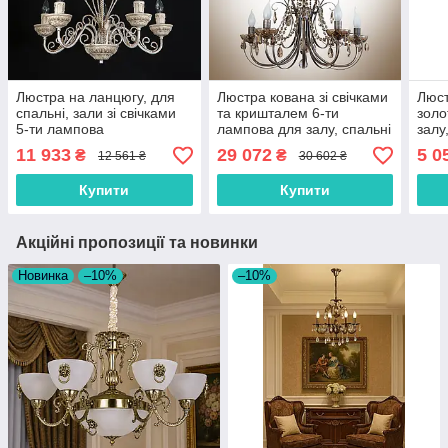
Люстра на ланцюгу, для
Люстра кована зі свічками
Люст
спальні, зали зі свічками
та кришталем 6-ти
золо
5-ти лампова
лампова для залу, спальні
залу
клас
11 933
29 072
5 0
₴
₴
12 561 ₴
30 602 ₴
Купити
Купити
Акційні пропозиції та новинки
Новинка
–10%
–10%