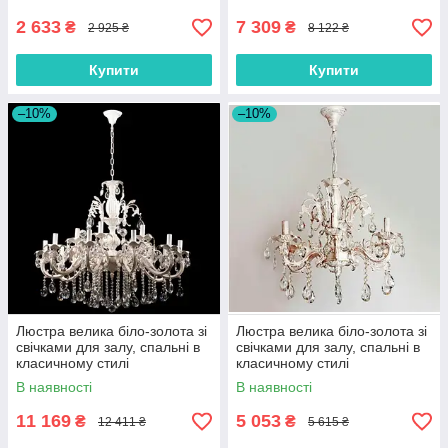
2 633
7 309
₴
₴
2 925 ₴
8 122 ₴
Купити
Купити
–10%
–10%
Люстра велика біло-золота зі
Люстра велика біло-золота зі
свічками для залу, спальні в
свічками для залу, спальні в
класичному стилі
класичному стилі
В наявності
В наявності
11 169
5 053
₴
₴
12 411 ₴
5 615 ₴