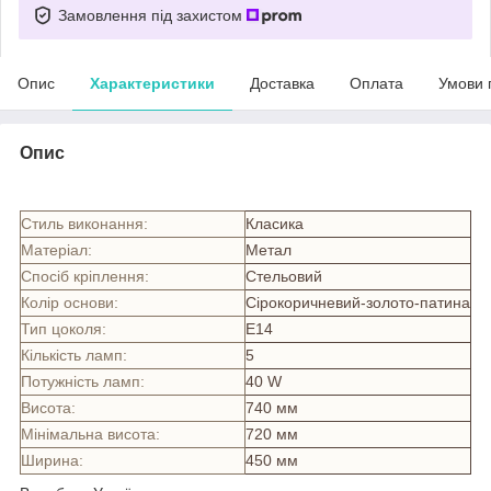
Замовлення під захистом
Опис
Характеристики
Доставка
Оплата
Умови 
Опис
Стиль виконання:
Класика
Матеріал:
Метал
Спосіб кріплення:
Стельовий
Колір основи:
Сірокоричневий-золото-патина
Тип цоколя:
E14
Кількість ламп:
5
Потужність ламп:
40 W
Висота:
740 мм
Мінімальна висота:
720 мм
Ширина:
450 мм