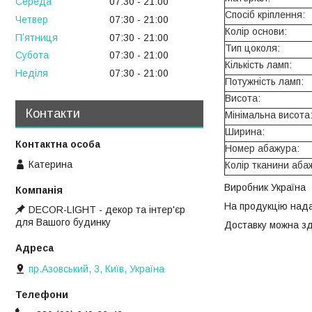
Середа
07:30
21:00
Спосіб кріплення:
Четвер
07:30
21:00
Колір основи:
Пʼятниця
07:30
21:00
Тип цоколя:
Субота
07:30
21:00
Кількість ламп:
Неділя
07:30
21:00
Потужність ламп:
Висота:
Контакти
Мінімальна висота
Ширина:
Номер абажура:
Катерина
Колір тканини аба
Виробник Україна
На продукцію нада
DECOR-LIGHT - декор та інтер'єр
для Вашого будинку
Доставку можна зд
пр.Азовський, 3, Київ, Україна