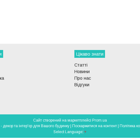
и
Цікаво знати
Статті
Новини
ка
Про нас
Відгуки
Сайт створений на маркетплейсі
Prom.ua
DECOR-LIGHT - декор та інтер'єр для Вашого будинку |
Поскаржитися на контент
|
Політика к
Select Language
▼