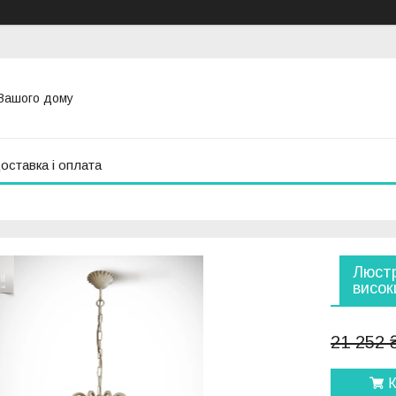
Вашого дому
оставка і оплата
Люстр
висок
21 252 
К