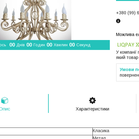
+380 (99) 
0
0
0
0
0
0
0
0
ось
Днів
Годин
Хвилин
Секунд
У компанії
який товар
повернен
Опис
Характеристики
Класика
Метал