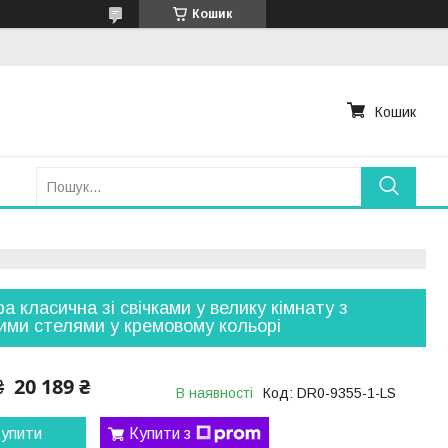
Кошик
Кошик
а класична зі свічками у велику кімнату з
ими стелями у кремовому кольорі
20 189 ₴
₴
В наявності
Код:
DR0-9355-1-LS
упити
Купити з