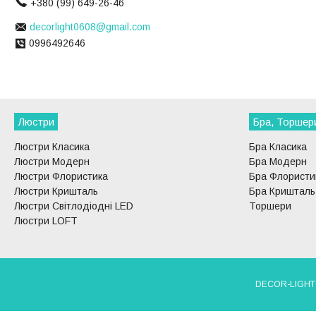
+380 (99) 649-26-46
decorlight0608@gmail.com
0996492646
Люстри
Бра, Торшер
Люстри Класика
Бра Класика
Люстри Модерн
Бра Модерн
Люстри Флористика
Бра Флористи
Люстри Кришталь
Бра Кришталь
Люстри Світлодіодні LED
Торшери
Люстри LOFT