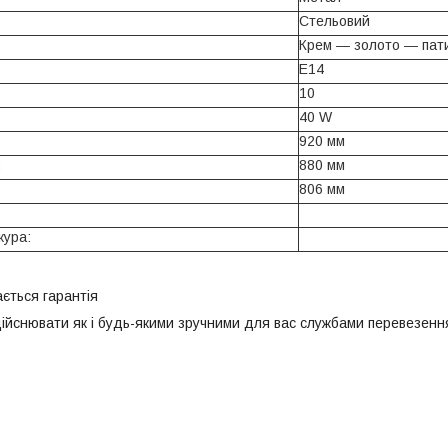
Стельовий
Крем ― золото ― пат
E14
10
40 W
920 мм
:
880 мм
806 мм
жура:
ється гарантія
ійснювати як і будь-якими зручними для вас службами перевезення