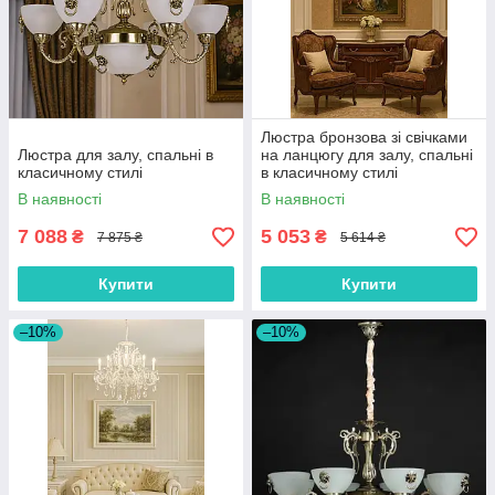
Люстра бронзова зі свічками
Люстра для залу, спальні в
на ланцюгу для залу, спальні
класичному стилі
в класичному стилі
В наявності
В наявності
7 088
5 053
₴
₴
7 875 ₴
5 614 ₴
Купити
Купити
–10%
–10%