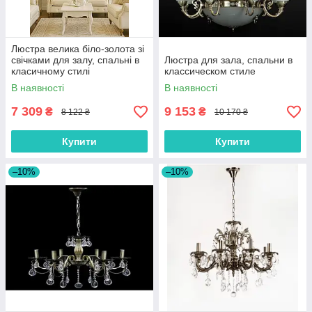
Люстра велика біло-золота зі
свічками для залу, спальні в
Люстра для зала, спальни в
класичному стилі
классическом стиле
В наявності
В наявності
7 309
9 153
₴
₴
8 122 ₴
10 170 ₴
Купити
Купити
–10%
–10%