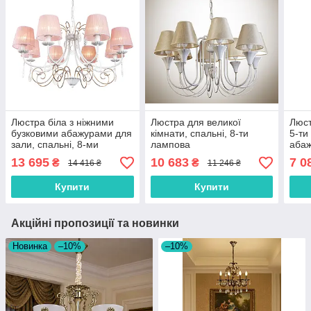
Люстра біла з ніжними
Люстра для великої
Люст
бузковими абажурами для
кімнати, спальні, 8-ти
5-ти
зали, спальні, 8-ми
лампова
аба
лампова
13 695
10 683
7 0
₴
₴
14 416 ₴
11 246 ₴
Купити
Купити
Акційні пропозиції та новинки
Новинка
–10%
–10%