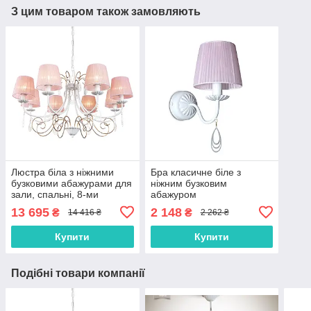
З цим товаром також замовляють
Люстра біла з ніжними
Бра класичне біле з
бузковими абажурами для
ніжним бузковим
зали, спальні, 8-ми
абажуром
лампова
13 695
2 148
₴
₴
14 416 ₴
2 262 ₴
Купити
Купити
Подібні товари компанії