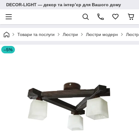
DECOR-LIGHT — декор та інтерʼєр для Вашого дому
Товари та послуги
Люстри
Люстри модерн
Люстра
–5%