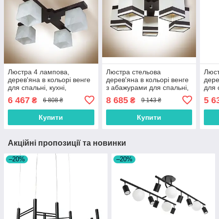
Люстра 4 лампова,
Люстра стельова
Люст
дерев'яна в кольорі венге
дерев'яна в кольорі венге
дере
для спальні, кухні,
з абажурами для спальні,
для 
передпокою
кухні, передпокою
кухн
6 467
8 685
5 6
₴
₴
6 808 ₴
9 143 ₴
Купити
Купити
Акційні пропозиції та новинки
–20%
–20%