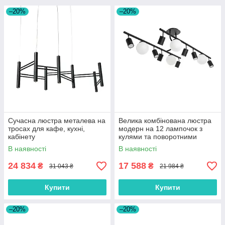
–20%
–20%
Сучасна люстра металева на
Велика комбінована люстра
тросах для кафе, кухні,
модерн на 12 лампочок з
кабінету
кулями та поворотними
тубусами
В наявності
В наявності
24 834
17 588
₴
₴
31 043 ₴
21 984 ₴
Купити
Купити
–20%
–20%