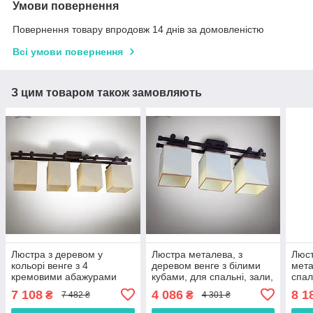
Умови повернення
Повернення товару впродовж 14 днів за домовленістю
Всі умови повернення
З цим товаром також замовляють
Люстра з деревом у
Люстра металева, з
Люст
кольорі венге з 4
деревом венге з білими
мета
кремовими абажурами
кубами, для спальні, зали,
спал
для спальні, вітальні,
кухні
7 108
4 086
8 1
₴
₴
7 482 ₴
4 301 ₴
передпокою