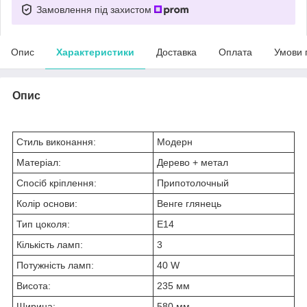
Замовлення під захистом
Опис
Характеристики
Доставка
Оплата
Умови 
Опис
Стиль виконання:
Модерн
Матеріал:
Дерево + метал
Спосіб кріплення:
Припотолочный
Колір основи:
Венге глянець
Тип цоколя:
E14
Кількість ламп:
3
Потужність ламп:
40 W
Висота:
235 мм
Ширина:
580 мм