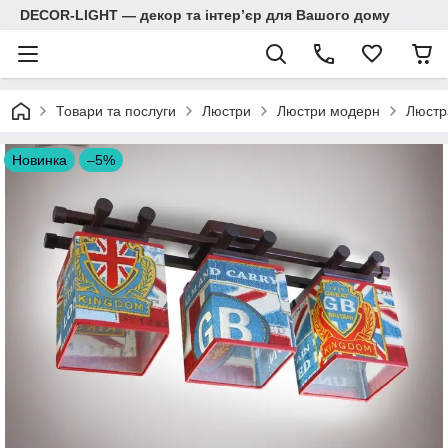
DECOR-LIGHT — декор та інтерʼєр для Вашого дому
Товари та послуги
Люстри
Люстри модерн
Люстра
Новинка
–5%