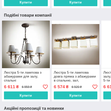
Купити
Купити
Подібні товари компанії
Люстра 5-ти лампова з
Люстра 5-ти лампова
Люст
абажурами для залу,
довга пряма з абажурами
залу
спальні
в спальню, зал,
5-ти
передпокій
6 611
6 574
6 6
₴
₴
6 959 ₴
6 920 ₴
Купити
Купити
Акційні пропозиції та новинки