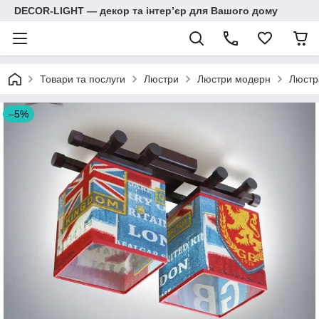
DECOR-LIGHT — декор та інтерʼєр для Вашого дому
Товари та послуги
Люстри
Люстри модерн
Люстр
–5%