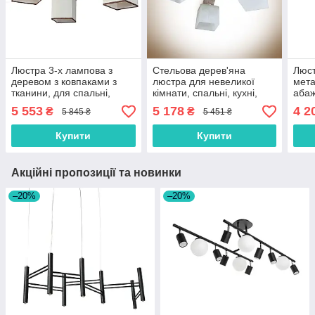
Люстра 3-х лампова з
Стельова дерев'яна
Люст
деревом з ковпаками з
люстра для невеликої
мета
тканини, для спальні,
кімнати, спальні, кухні,
абаж
зали, вітальні
передпокою
кімн
5 553
5 178
4 2
₴
₴
5 845 ₴
5 451 ₴
Купити
Купити
Акційні пропозиції та новинки
–20%
–20%