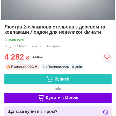
Люстра 2-х лампова стельова з деревом та
ковпаками Лондон для невеликої кімнати
В наявності
Код: DR0-14906-1-LS
Роздріб
4 282
₴
4 508 ₴
Економія
226 ₴
Залишилось
10 днів
Купити
або
Купити з
Що таке купити з Пром?