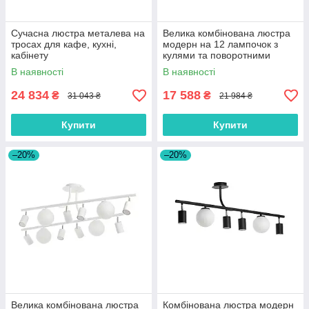
Сучасна люстра металева на
Велика комбінована люстра
тросах для кафе, кухні,
модерн на 12 лампочок з
кабінету
кулями та поворотними
тубусами
В наявності
В наявності
24 834
17 588
₴
₴
31 043 ₴
21 984 ₴
Купити
Купити
–20%
–20%
Велика комбінована люстра
Комбінована люстра модерн