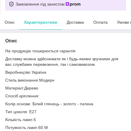
Замовлення під захистом
Опис
Характеристики
Доставка
Оплата
Умови 
Опис
На продукцію поширюється гарантія
Доставку можна здійснювати як і будь-якими зручними для
вас службами перевезення, так і самовивозом.
Виробництво Україна
Стиль виконання:Модерн
Матеріал:Дерево
Спосіб кріплення:
Колір основи: Білий глянець - золото - патина
Тип цоколя: E27
Кількість ламп:5
Потужність ламп:60 W