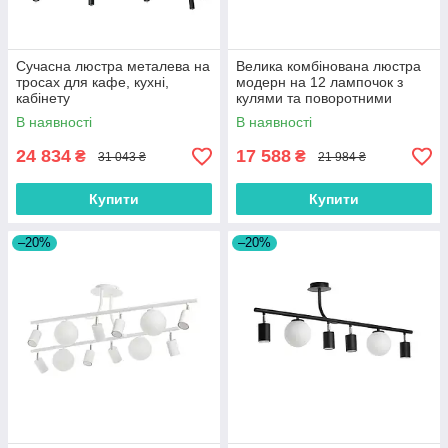
Сучасна люстра металева на
Велика комбінована люстра
тросах для кафе, кухні,
модерн на 12 лампочок з
кабінету
кулями та поворотними
тубусами
В наявності
В наявності
24 834
17 588
₴
₴
31 043 ₴
21 984 ₴
Купити
Купити
–20%
–20%