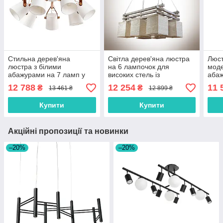
Стильна дерев'яна
Світла дерев'яна люстра
Люст
люстра з білими
на 6 лампочок для
моде
абажурами на 7 ламп у
високих стель із
абаж
спальню, зал, вітальню
кремовими абажурами
холу
12 788
12 254
11 
₴
₴
13 461 ₴
12 899 ₴
Купити
Купити
Акційні пропозиції та новинки
–20%
–20%