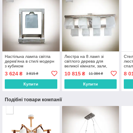
Настільна лампа світла
Люстра на 8 ламп зі
Стел
дерев'яна в стилі модерн
світлого дерева для
люст
з кубиком
великої кімнати, зали,
спаль
спальні, кухні,
пер
3 624
10 815
8 0
₴
₴
3 815 ₴
11 384 ₴
передпокою
Купити
Купити
Подібні товари компанії