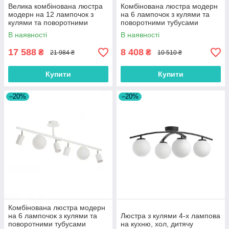
Велика комбінована люстра
Комбінована люстра модерн
модерн на 12 лампочок з
на 6 лампочок з кулями та
кулями та поворотними
поворотними тубусами
тубусами
В наявності
В наявності
17 588
8 408
₴
₴
21 984 ₴
10 510 ₴
Купити
Купити
–20%
–20%
Комбінована люстра модерн
на 6 лампочок з кулями та
Люстра з кулями 4-х лампова
поворотними тубусами
на кухню, хол, дитячу