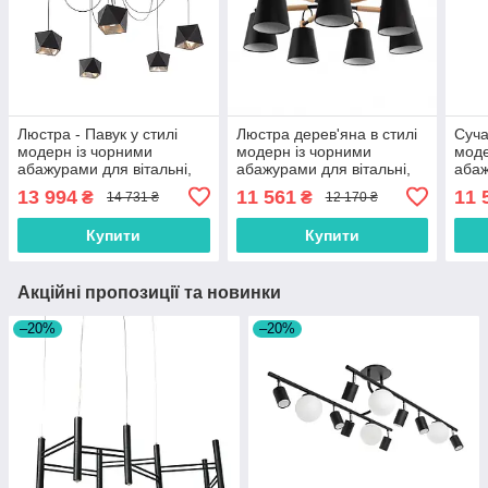
Люстра - Павук у стилі
Люстра дерев'яна в стилі
Суча
модерн із чорними
модерн із чорними
моде
абажурами для вітальні,
абажурами для вітальні,
абаж
холу, спальні
холу, спальні
холу
13 994
11 561
11 
₴
₴
14 731 ₴
12 170 ₴
Купити
Купити
Акційні пропозиції та новинки
–20%
–20%