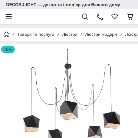
DECOR-LIGHT — декор та інтерʼєр для Вашого дому
Товари та послуги
Люстри
Люстри модерн
Люстра
–5%