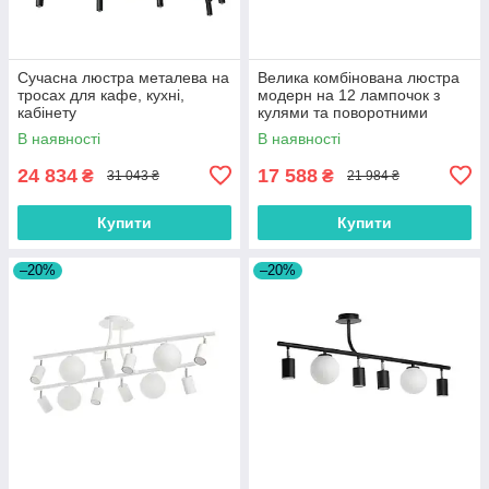
Сучасна люстра металева на
Велика комбінована люстра
тросах для кафе, кухні,
модерн на 12 лампочок з
кабінету
кулями та поворотними
тубусами
В наявності
В наявності
24 834
17 588
₴
₴
31 043 ₴
21 984 ₴
Купити
Купити
–20%
–20%