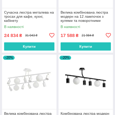
Сучасна люстра металева на
Велика комбінована люстра
тросах для кафе, кухні,
модерн на 12 лампочок з
кабінету
кулями та поворотними
тубусами
В наявності
В наявності
24 834
17 588
₴
₴
31 043 ₴
21 984 ₴
Купити
Купити
–20%
–20%
Велика комбінована люстра
Комбінована люстра модерн