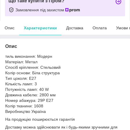
Що таке купити з Пром?
Замовлення під захистом
Опис
Характеристики
Доставка
Оплата
Умови 
Опис
тиль виконання: Модерн
Матеріал: Метал
Спосіб кріплення: Стельовий
Колір основи: Біла структура
Тип цоколя: E27
Кількість ламп: 3
Потужність ламп: 40 W
Довжина кабелю: 2800 мм
Номер абажура: 29P E27
Колір тканини: 1608
Виробництво Україна
На продукцію поширюється гарантія
Доставку можна здійснювати як і будь-якими зручними для