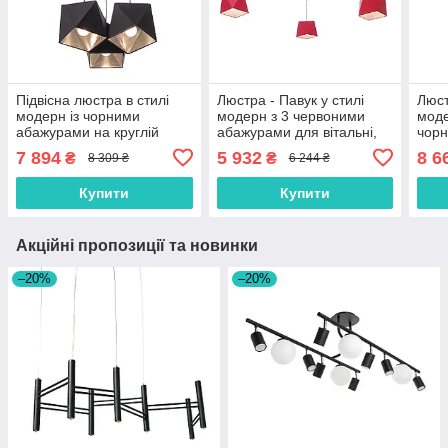
Підвісна люстра в стилі
Люстра - Павук у стилі
Люст
модерн із чорними
модерн з 3 червоними
моде
абажурами на круглій
абажурами для вітальні,
чор
основі
холу, спальні
віта
7 894
5 932
8 6
₴
₴
8 309 ₴
6 244 ₴
Купити
Купити
Акційні пропозиції та новинки
–20%
–20%