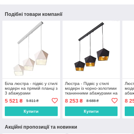
Подібні товари компанії
Біла люстра - підвіс у стилі
Люстра - Підвіс у стилі
Люст
модерн на прямій планці з
модерн із чорно-золотими
моде
3 абажурами
тканинними абажурами на
абаж
прямій планці
спал
5 521
8 253
8 2
₴
₴
5 811 ₴
8 688 ₴
Купити
Купити
Акційні пропозиції та новинки