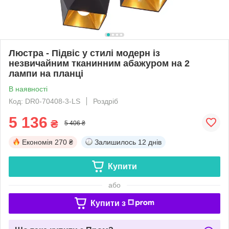
Люстра - Підвіс у стилі модерн із
незвичайним тканинним абажуром на 2
лампи на планці
В наявності
Код: DR0-70408-3-LS
Роздріб
5 136
₴
5 406 ₴
Економія
270 ₴
Залишилось
12 днів
Купити
або
Купити з