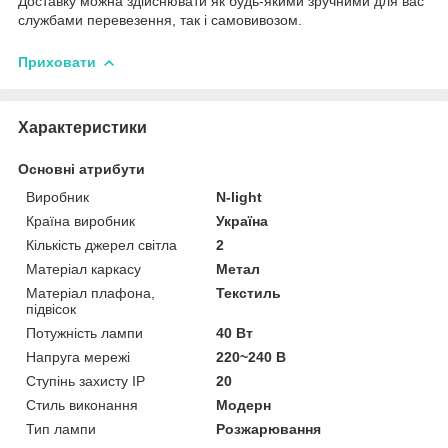
Доставку можна здійснювати як будь-якими зручними для вас
службами перевезення, так і самовивозом.
Приховати
Характеристики
Основні атрибути
Виробник
N-light
Країна виробник
Україна
Кількість джерел світла
2
Матеріал каркасу
Метал
Матеріал плафона,
Текстиль
підвісок
Потужність лампи
40 Вт
Напруга мережі
220~240 В
Ступінь захисту IP
20
Стиль виконання
Модерн
Тип лампи
Розжарювання