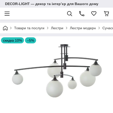
DECOR-LIGHT — декор та інтерʼєр для Вашого дому
Товари та послуги
Люстри
Люстри модерн
Сучасн
скидка 10%
–5%