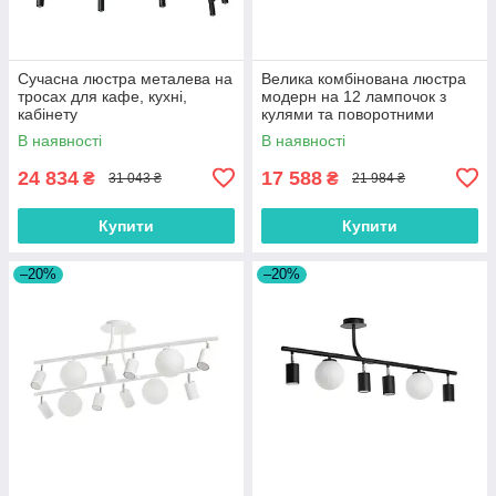
Сучасна люстра металева на
Велика комбінована люстра
тросах для кафе, кухні,
модерн на 12 лампочок з
кабінету
кулями та поворотними
тубусами
В наявності
В наявності
24 834
17 588
₴
₴
31 043 ₴
21 984 ₴
Купити
Купити
–20%
–20%