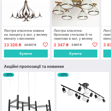
Люстра класична кована
Люстра класична
Люст
на ланцюгу в зал, у велику
бронзова стельова 6-ти
ламп
кімнату з високими
лампова в зал, у велику
кімн
стелями
кімнату SH-4193/6A AB
13 326
2 347
3 8
₴
₴
14 027 ₴
2 607 ₴
Купити
Купити
Акційні пропозиції та новинки
–20%
–20%