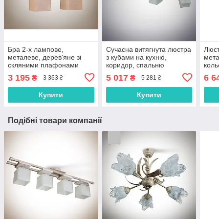
Бра 2-х лампове,
Сучасна витягнута люстра
Люст
металеве, дерев'яне зі
з кубами на кухню,
мета
скляними плафонами
коридор, спальню
коль
роз
3 195
5 017
6 6
₴
₴
3 363 ₴
5 281 ₴
Купити
Купити
Подібні товари компанії