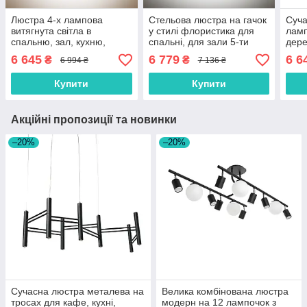
Люстра 4-х лампова
Стельова люстра на гачок
Суча
витягнута світла в
у стилі флористика для
ламп
спальню, зал, кухню,
спальні, для зали 5-ти
дере
коридор
лампова
пере
6 645
6 779
6 6
₴
₴
6 994 ₴
7 136 ₴
Купити
Купити
Акційні пропозиції та новинки
–20%
–20%
Сучасна люстра металева на
Велика комбінована люстра
тросах для кафе, кухні,
модерн на 12 лампочок з