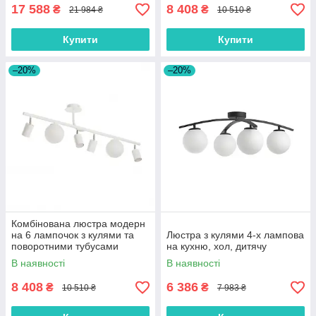
17 588
8 408
₴
₴
21 984 ₴
10 510 ₴
Купити
Купити
–20%
–20%
Комбінована люстра модерн
на 6 лампочок з кулями та
Люстра з кулями 4-х лампова
поворотними тубусами
на кухню, хол, дитячу
В наявності
В наявності
8 408
6 386
₴
₴
10 510 ₴
7 983 ₴