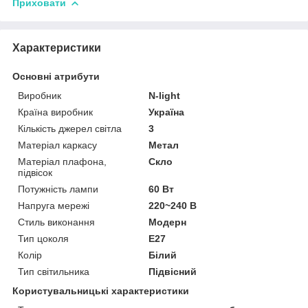
Приховати
Характеристики
Основні атрибути
Виробник
N-light
Країна виробник
Україна
Кількість джерел світла
3
Матеріал каркасу
Метал
Матеріал плафона,
Скло
підвісок
Потужність лампи
60 Вт
Напруга мережі
220~240 В
Стиль виконання
Модерн
Тип цоколя
E27
Колір
Білий
Тип світильника
Підвісний
Користувальницькі характеристики