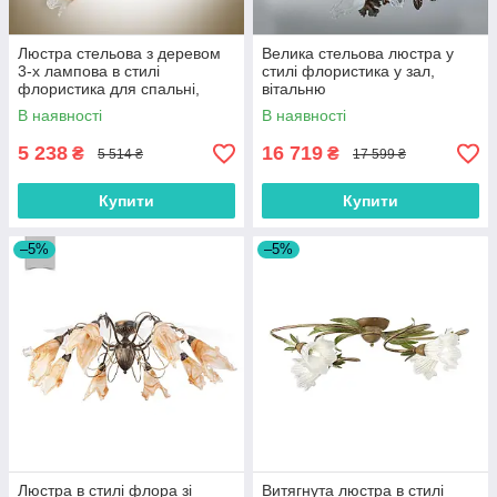
Люстра стельова з деревом
Велика стельова люстра у
3-х лампова в стилі
стилі флористика у зал,
флористика для спальні,
вітальню
кухні
В наявності
В наявності
5 238
16 719
₴
₴
5 514 ₴
17 599 ₴
Купити
Купити
–5%
–5%
Люстра в стилі флора зі
Витягнута люстра в стилі