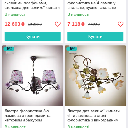
скляними плафонами,
флористика на 4 лампи у
стельова для великої кімнати
вітальню, кухню, спальню
В наявності
В наявності
12 603
7 118
₴
₴
13 266 ₴
7 493 ₴
Купити
Купити
–5%
–5%
Люстра флористика 3-х
Люстра для великої кімнати
лампова з трояндами та
6-ти лампова в стилі
квітковим абажуром
флористика з виноградним
листям
В наявності
В наявності