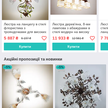
Люстра на ланцюгу в стилі
Люстра дерев'яна, 8-ми
Люст
флористика з
лампова з абажурами в
стил
трояндочками для високих
стилі модерн на високу
ланц
стель
стелю
5-ти
5 887
11 933
7 7
₴
₴
6 197 ₴
12 561 ₴
Купити
Купити
Акційні пропозиції та новинки
–5%
–5%