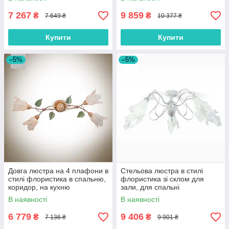
7 267
9 859
₴
₴
7 649 ₴
10 377 ₴
Купити
Купити
–5%
–5%
Довга люстра на 4 плафони в
Стельова люстра в стилі
стилі флористика в спальню,
флористика зі склом для
коридор, на кухню
зали, для спальні
В наявності
В наявності
6 779
9 406
₴
₴
7 136 ₴
9 901 ₴