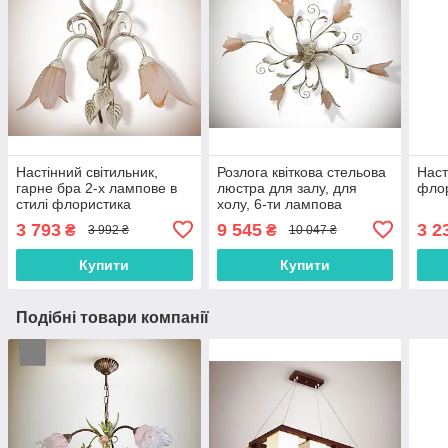
Настінний світильник,
Розлога квіткова стельова
Наст
гарне бра 2-х лампове в
люстра для залу, для
фло
стилі флористика
холу, 6-ти лампова
3 793
9 545
3 2
₴
₴
3 992 ₴
10 047 ₴
Купити
Купити
Подібні товари компанії