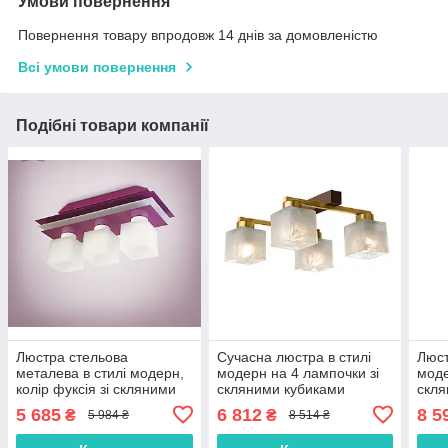
Умови повернення
Повернення товару впродовж 14 днів за домовленістю
Всі умови повернення
Подібні товари компанії
Люстра стельова
Сучасна люстра в стилі
Люст
металева в стилі модерн,
модерн на 4 лампочки зі
моде
колір фуксія зі скляними
скляними кубиками
скл
кубиками
5 685
6 812
8 5
₴
₴
5 984 ₴
8 514 ₴