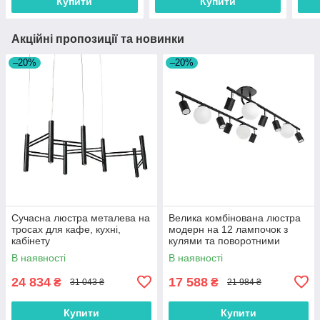
Купити
Купити
Акційні пропозиції та новинки
–20%
–20%
Сучасна люстра металева на
Велика комбінована люстра
тросах для кафе, кухні,
модерн на 12 лампочок з
кабінету
кулями та поворотними
тубусами
В наявності
В наявності
24 834
17 588
₴
₴
31 043 ₴
21 984 ₴
Купити
Купити