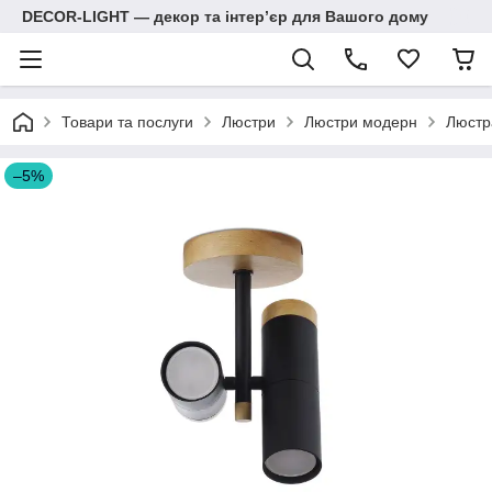
DECOR-LIGHT — декор та інтерʼєр для Вашого дому
Товари та послуги
Люстри
Люстри модерн
Люстр
–5%