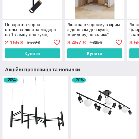
Поворотна чорна
Люстра в чорному з сірим
Люст
стельова люстра модерн
з деревом для кухні,
флор
на 1 лампу для кухні,
коридору, невеликої
спал
коридору, спальні
кімнати, спальні, зали
2 155
3 457
3 5
₴
₴
2 269 ₴
4 321 ₴
Купити
Купити
Акційні пропозиції та новинки
–20%
–20%