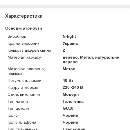
Характеристики
Основні атрибути
Виробник
N-light
Країна виробник
Україна
Кількість джерел світла
2
Матеріал каркасу
дерево, Метал, натуральне
дерево
Матеріал плафона,
Метал
підвісок
Потужність лампи
40 Вт
Напруга мережі
220~240 В
Стиль виконання
Модерн
Тип лампи
Галогенна
Тип цоколя
GU10
Колір
Чорний
Колір плафона
Чорний
Тип світильника
Стельовий