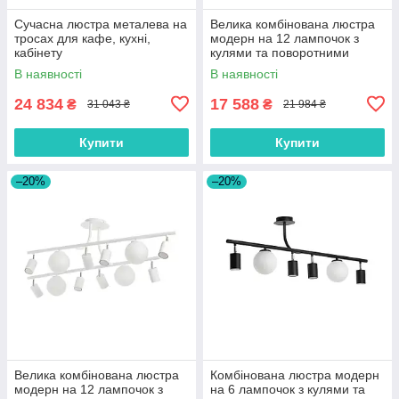
Сучасна люстра металева на
Велика комбінована люстра
тросах для кафе, кухні,
модерн на 12 лампочок з
кабінету
кулями та поворотними
тубусами
В наявності
В наявності
24 834
17 588
₴
₴
31 043 ₴
21 984 ₴
Купити
Купити
–20%
–20%
Велика комбінована люстра
Комбінована люстра модерн
модерн на 12 лампочок з
на 6 лампочок з кулями та