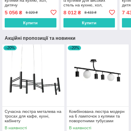
кулями на кухню, хол,
із кулями для високих
куля
дитячу
стель на кухню, хол,
дитя
дитячу
5 056
8 012
7 4
₴
₴
6 320 ₴
8 433 ₴
Купити
Купити
Акційні пропозиції та новинки
–20%
–20%
Сучасна люстра металева на
Комбінована люстра модерн
тросах для кафе, кухні,
на 6 лампочок з кулями та
кабінету
поворотними тубусами
В наявності
В наявності