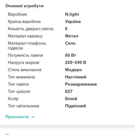
Основні атрибути
Виробник
N-light
Країна виробник
Україна
Кількість джерел світла
6
Матеріал каркасу
Метал
Матеріал плафона,
Скло
підвісок
Потужність лампи
60 Вт
Напруга мережі
220~240 В
Стиль виконання
Модерн
Тип вимикача
Настінний
Тип лампи
Розжарювання
Тип цоколя
E27
Колір
Білий
Тип світильника
Підвісний
Приховати