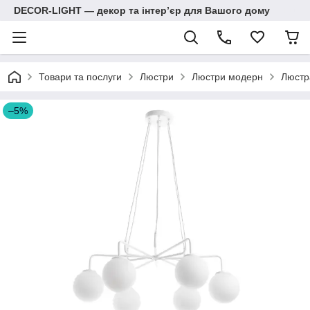
DECOR-LIGHT — декор та інтерʼєр для Вашого дому
Товари та послуги
Люстри
Люстри модерн
Люстра
–5%