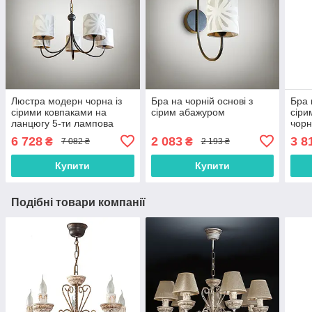
Люстра модерн чорна із
Бра на чорній основі з
Бра 
сірими ковпаками на
сірим абажуром
сіри
ланцюгу 5-ти лампова
чорн
6 728
2 083
3 8
₴
₴
7 082 ₴
2 193 ₴
Купити
Купити
Подібні товари компанії