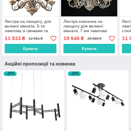
Люстра на ланцюгу, для
Люстра класична на
Люст
великої кімнати, 5-ти
ланцюгу для великої
ламп
лампова зі свічками та
кімнати, 7-ми лампова
стил
керамічними чашами
сте
11 933
19 646
11 
₴
₴
12 561 ₴
20 680 ₴
Купити
Купити
Акційні пропозиції та новинки
–20%
–20%