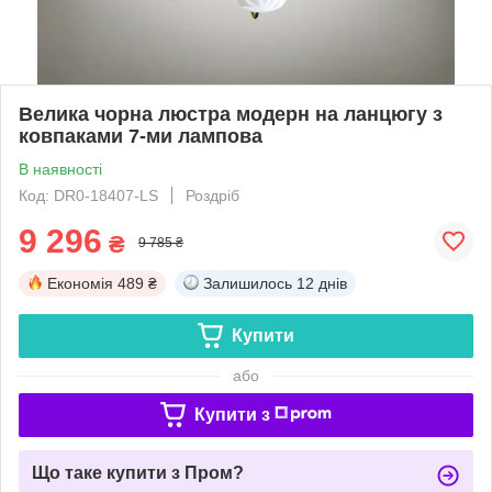
Велика чорна люстра модерн на ланцюгу з
ковпаками 7-ми лампова
В наявності
Код: DR0-18407-LS
Роздріб
9 296
₴
9 785 ₴
Економія
489 ₴
Залишилось
12 днів
Купити
або
Купити з
Що таке купити з Пром?