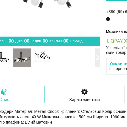
+380 (99) 
0
0
0
0
0
0
0
0
ось
Днів
Годин
Хвилин
Секунд
У компанії
який товар
повернен
Опис
Характеристики
Модерн Матеріал: Метал Спосіб кріплення: Стельовий Колір основи
 Потужність ламп: 40 W Мінімальна висота: 500 мм Ширина: 1060 мм
ір плафона: Білий матовий