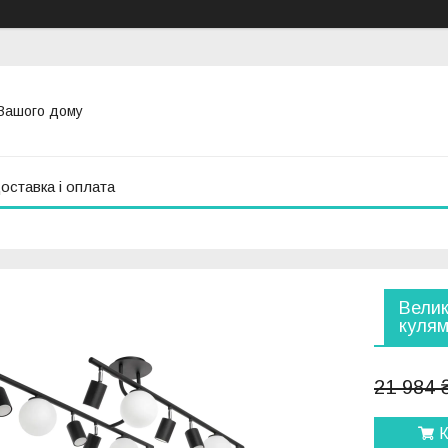
Вашого дому
оставка і оплата
Велик
кулям
21 984 
К