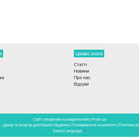
и
Цікаво знати
Статті
Новини
ка
Про нас
Відгуки
Сайт створений на маркетплейсі
Prom.ua
DECOR-LIGHT - декор та інтер'єр для Вашого будинку |
Поскаржитися на контент
|
Політика к
Select Language
▼