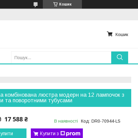
Кошик
Кошик
а комбінована люстра модерн на 12 лампочок з
и та поворотними тубусами
17 588 ₴
₴
В наявності
Код:
DR0-70944-LS
упити
Купити з