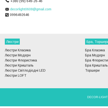
+380 (99) 649-26-46
decorlight0608@gmail.com
0996492646
Люстри
Бра, Торшер
Люстри Класика
Бра Класика
Люстри Модерн
Бра Модерн
Люстри Флористика
Бра Флористи
Люстри Кришталь
Бра Кришталь
Люстри Світлодіодні LED
Торшери
Люстри LOFT