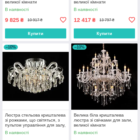
великої кімнати
великої кімнати
В наявності
В наявності
9 825
12 417
₴
₴
10 917 ₴
13 797 ₴
Купити
Купити
–10%
–10%
Люстра стельова кришталева
Велика біла кришталева
зі рожками, що світяться, з
люстра зі свічками для зали,
пультом управління для залу,
великої кімнати
спальні
В наявності
В наявності