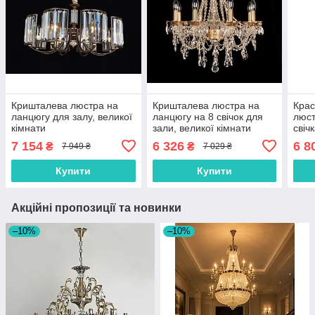
Кришталева люстра на
Кришталева люстра на
Крас
ланцюгу для залу, великої
ланцюгу на 8 свічок для
люст
кімнати
зали, великої кімнати
свіч
кімн
7 154
6 326
6 8
₴
₴
7 949 ₴
7 029 ₴
Купити
Купити
Акційні пропозиції та новинки
–10%
–10%