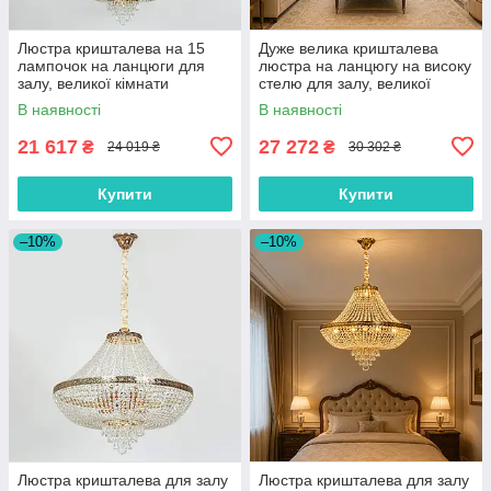
Люстра кришталева на 15
Дуже велика кришталева
лампочок на ланцюги для
люстра на ланцюгу на високу
залу, великої кімнати
стелю для залу, великої
кімнати
В наявності
В наявності
21 617
27 272
₴
₴
24 019 ₴
30 302 ₴
Купити
Купити
–10%
–10%
Люстра кришталева для залу
Люстра кришталева для залу