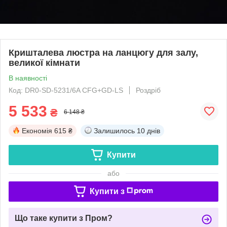
Кришталева люстра на ланцюгу для залу,
великої кімнати
В наявності
Код: DR0-SD-5231/6A CFG+GD-LS
Роздріб
5 533
₴
6 148 ₴
Економія
615 ₴
Залишилось
10 днів
Купити
або
Купити з
Що таке купити з Пром?