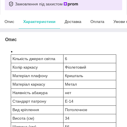
Замовлення під захистом
Опис
Характеристики
Доставка
Оплата
Умови 
Опис
Кількість джерел світла
6
Колір каркасу
Фіолетовий
Матеріал плафону
Кришталь
Матеріал каркасу
Метал
Наявність абажура
нет
Стандарт патрону
E-14
Вид кріплення
Потолочное
Висота (см)
34
Ширина (см)
56