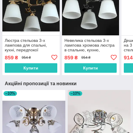
Люстра стельова 3-х
Невелика стельова 3-х
Деше
лампова для спальні,
лампова хромова люстра
на 3
кухні, передпокої
в спальню, кухню,
стел
передпокій
кор
859
859
914
₴
₴
954 ₴
954 ₴
Купити
Купити
Акційні пропозиції та новинки
–10%
–10%