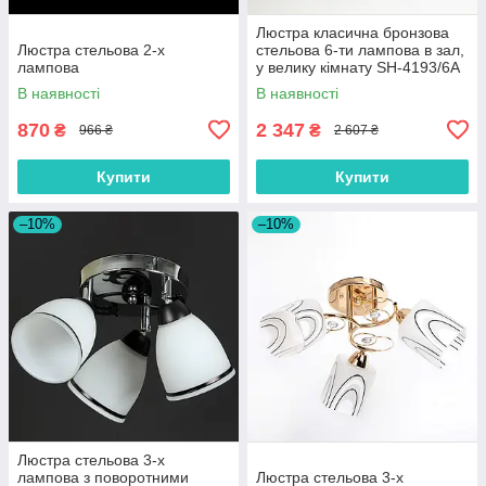
Люстра класична бронзова
Люстра стельова 2-х
стельова 6-ти лампова в зал,
лампова
у велику кімнату SH-4193/6A
AB
В наявності
В наявності
870
2 347
₴
₴
966 ₴
2 607 ₴
Купити
Купити
–10%
–10%
Люстра стельова 3-х
лампова з поворотними
Люстра стельова 3-х