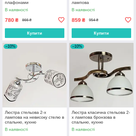
плафонами
лампова
В наявності
В наявності
780
859
₴
₴
866 ₴
954 ₴
Купити
Купити
–10%
–10%
Люстра стельова 2-х
Люстра класична стельова 2-
лампова на невисоку стелю в
х лампова бронзова в
спальню, кухню
спальню, кухню
В наявності
В наявності