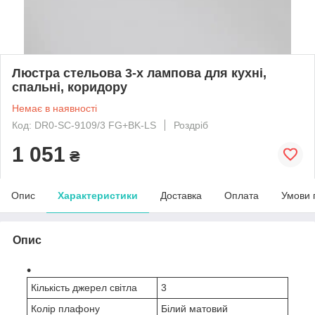
Люстра стельова 3-х лампова для кухні,
спальні, коридору
Немає в наявності
Код: DR0-SC-9109/3 FG+BK-LS
Роздріб
1 051
₴
Опис
Характеристики
Доставка
Оплата
Умови 
Опис
Кількість джерел світла
3
Колір плафону
Білий матовий