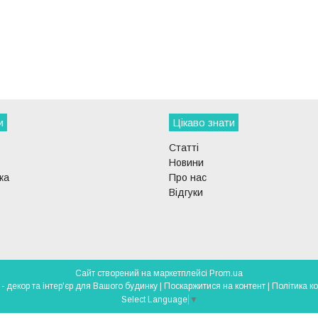
и
Цікаво знати
Статті
Новини
ка
Про нас
Відгуки
Сайт створений на маркетплейсі
Prom.ua
DECOR-LIGHT - декор та інтер'єр для Вашого будинку |
Поскаржитися на контент
|
Політика к
Select Language
▼