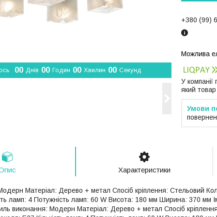
+380 (99) 
0
0
0
0
0
0
0
0
ось
Днів
Годин
Хвилин
Секунд
У компанії
який товар
повернен
Опис
Характеристики
Модерн Матеріал: Дерево + метал Спосіб кріплення: Стельовий Колі
сть ламп: 4 Потужність ламп: 60 W Висота: 180 мм Ширина: 370 мм 
иль виконання: Модерн Матеріал: Дерево + метал Спосіб кріплення