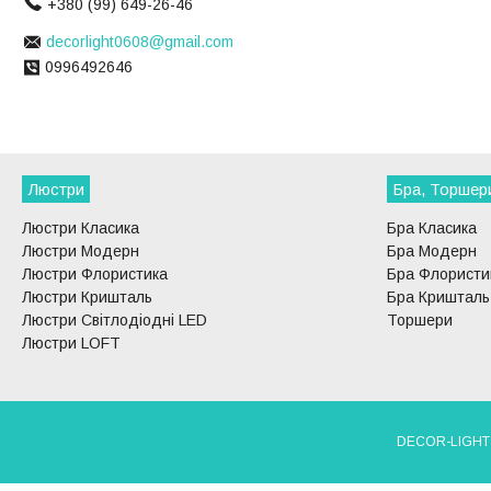
+380 (99) 649-26-46
decorlight0608@gmail.com
0996492646
Люстри
Бра, Торшер
Люстри Класика
Бра Класика
Люстри Модерн
Бра Модерн
Люстри Флористика
Бра Флористи
Люстри Кришталь
Бра Кришталь
Люстри Світлодіодні LED
Торшери
Люстри LOFT