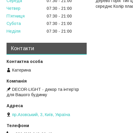
Середа
07:30
21:00
дерево Горіх Тип ц
середнє Колір пла
Четвер
07:30
21:00
Пʼятниця
07:30
21:00
Субота
07:30
21:00
Неділя
07:30
21:00
Контакти
Катерина
DECOR-LIGHT - декор та інтер'єр
для Вашого будинку
пр.Азовський, 3, Київ, Україна