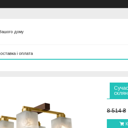
Вашого дому
оставка і оплата
Сучас
склян
8 514 ₴
К