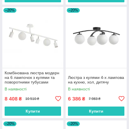
–20%
–20%
Комбінована люстра модерн
на 6 лампочок з кулями та
Люстра з кулями 4-х лампова
поворотними тубусами
на кухню, хол, дитячу
В наявності
В наявності
8 408
6 386
₴
₴
10 510 ₴
7 983 ₴
Купити
Купити
–20%
–20%