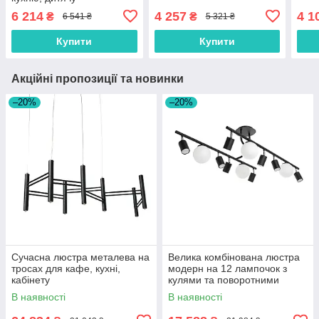
6 214
4 257
4 1
₴
₴
6 541 ₴
5 321 ₴
Купити
Купити
Акційні пропозиції та новинки
–20%
–20%
Сучасна люстра металева на
Велика комбінована люстра
тросах для кафе, кухні,
модерн на 12 лампочок з
кабінету
кулями та поворотними
тубусами
В наявності
В наявності