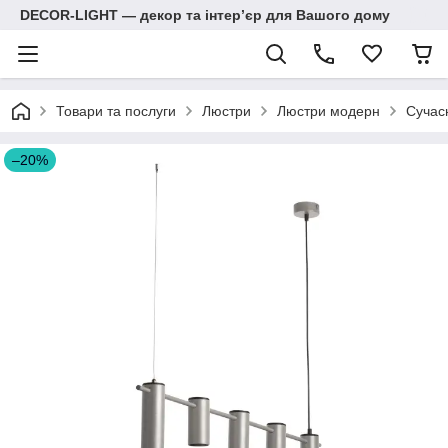
DECOR-LIGHT — декор та інтерʼєр для Вашого дому
Товари та послуги
Люстри
Люстри модерн
Сучас
–20%