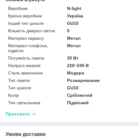
Виробник
N-light
Країна виробник
Україна
Інший тип цоколя
GU10
Кількість джерел світла
5
Матеріал каркасу
Метал
Матеріал плафона,
Метал
підвісок
Потужність лампи
35 Вт
Напруга мережі
220~240 В
Стиль виконання
Модерн
Тип лампи
Розжарювання
Тип цоколя
GU10
Колір
Сріблястий
Тип світильника
Підвісний
Приховати
Умови доставки