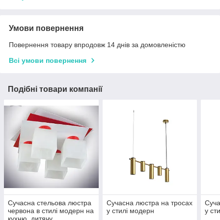
Умови повернення
Повернення товару впродовж 14 днів за домовленістю
Всі умови повернення
Подібні товари компанії
Сучасна стельова люстра
Сучасна люстра на тросах
Суча
червона в стилі модерн на
у стилі модерн
у ст
кухню, дитячу