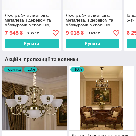
Люстра 5-ти лампова,
Люстра 5-ти лампова,
Клас
металева з деревом та
металева, з деревом та
5-ти
абажурами в спальню,
абажурами в спальню,
зал, вітальню
зал, вітальню
7 948
9 018
8 2
₴
₴
8 367 ₴
9 493 ₴
Купити
Купити
Акційні пропозиції та новинки
Новинка
–10%
–10%
Люстра бронзова зі свічками