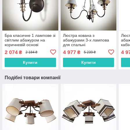
Бра класичне 1 лампове зі
Люстра кована з
Люст
світлим абажуром на
абажурами 3-х лампова
абаж
коричневій основі
для спальні
кабі
2 074
4 977
4 9
₴
₴
2 184 ₴
5 239 ₴
Купити
Купити
Подібні товари компанії