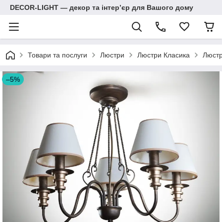
DECOR-LIGHT — декор та інтерʼєр для Вашого дому
Товари та послуги
Люстри
Люстри Класика
Люстр
–5%