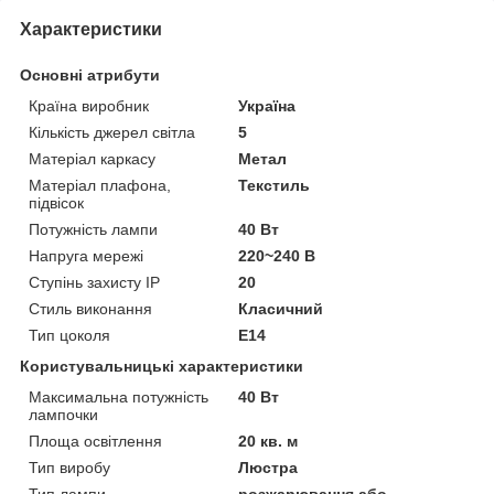
Характеристики
Основні атрибути
Країна виробник
Україна
Кількість джерел світла
5
Матеріал каркасу
Метал
Матеріал плафона,
Текстиль
підвісок
Потужність лампи
40 Вт
Напруга мережі
220~240 В
Ступінь захисту IP
20
Стиль виконання
Класичний
Тип цоколя
E14
Користувальницькі характеристики
Максимальна потужність
40 Вт
лампочки
Площа освітлення
20 кв. м
Тип виробу
Люстра
Тип лампи
розжарювання або