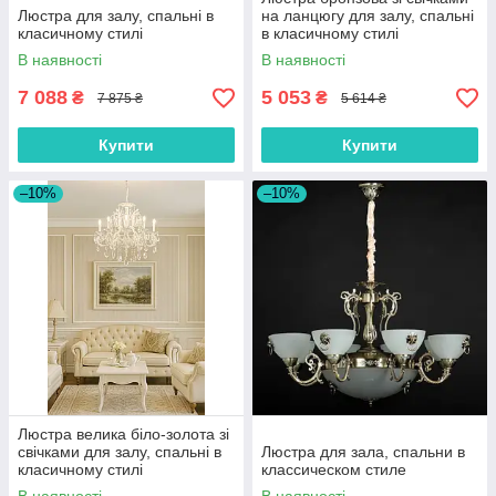
Люстра для залу, спальні в
на ланцюгу для залу, спальні
класичному стилі
в класичному стилі
В наявності
В наявності
7 088
5 053
₴
₴
7 875 ₴
5 614 ₴
Купити
Купити
–10%
–10%
Люстра велика біло-золота зі
свічками для залу, спальні в
Люстра для зала, спальни в
класичному стилі
классическом стиле