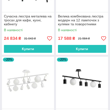
Сучасна люстра металева на
Велика комбінована люстра
тросах для кафе, кухні,
модерн на 12 лампочок з
кабінету
кулями та поворотними
тубусами
В наявності
В наявності
24 834
17 588
₴
₴
31 043 ₴
21 984 ₴
Купити
Купити
–20%
–20%