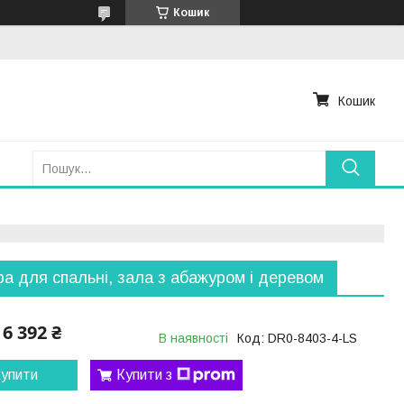
Кошик
Кошик
а для спальні, зала з абажуром і деревом
6 392 ₴
В наявності
Код:
DR0-8403-4-LS
упити
Купити з