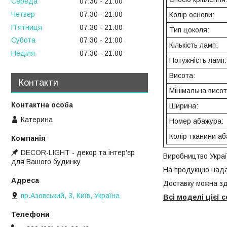
Середа
07:30
21:00
Четвер
07:30
21:00
Колір основи:
Пʼятниця
07:30
21:00
Тип цоколя:
Субота
07:30
21:00
Кількість ламп:
Неділя
07:30
21:00
Потужність ламп:
Висота:
Контакти
Мінімальна висот
Ширина:
Катерина
Номер абажура:
Колір тканини аб
DECOR-LIGHT - декор та інтер'єр
Виробництво Укра
для Вашого будинку
На продукцію нада
Доставку можна зд
пр.Азовський, 3, Київ, Україна
Всі моделі цієї 