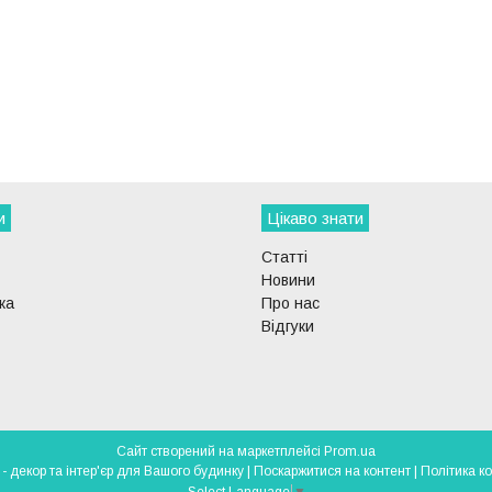
и
Цікаво знати
Статті
Новини
ка
Про нас
Відгуки
Сайт створений на маркетплейсі
Prom.ua
DECOR-LIGHT - декор та інтер'єр для Вашого будинку |
Поскаржитися на контент
|
Політика к
Select Language
▼