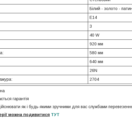
Білий - золото - пати
E14
3
40 W
920 мм
а:
580 мм
640 мм
26N
ажура:
2704
їна
ється гарантія
ійснювати як і будь-якими зручними для вас службами перевезення
серії можна подивитися
ТУТ