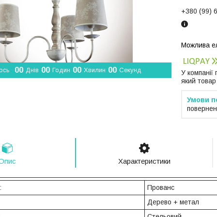
+380 (99) 
0
0
0
0
0
0
0
0
ось
Днів
Годин
Хвилин
Секунд
У компанії
який товар
повернен
Опис
Характеристики
:
Прованс
Дерево + метал
:
Стельовий