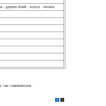
на - дерево білий - золото - патина
, так і самовивозом.