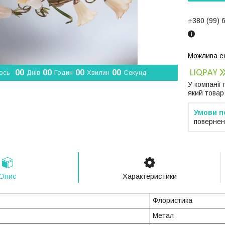
+380 (99) 
0
0
0
0
0
0
0
0
ось
Днів
Годин
Хвилин
Секунд
У компанії
який товар
повернен
Опис
Характеристики
Флористика
Метал