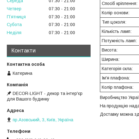
Середа
07:30
21:00
Спосіб кріплення:
Четвер
07:30
21:00
Колір основи:
Пʼятниця
07:30
21:00
Тип цоколя:
Субота
07:30
21:00
Кількість ламп:
Неділя
07:30
21:00
Потужність ламп:
Висота:
Контакти
Ширина:
Категорія скла:
Катерина
Ім'я плафона:
Колір плафона:
DECOR-LIGHT - декор та інтер'єр
Виробництво Укра
для Вашого будинку
На продукцію нада
Доставку можна зд
пр.Азовський, 3, Київ, Україна