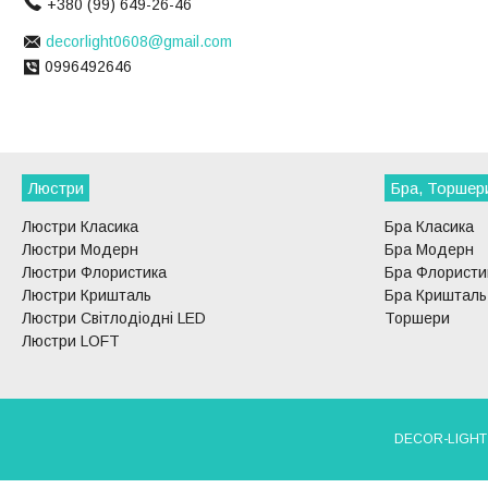
+380 (99) 649-26-46
decorlight0608@gmail.com
0996492646
Люстри
Бра, Торшер
Люстри Класика
Бра Класика
Люстри Модерн
Бра Модерн
Люстри Флористика
Бра Флористи
Люстри Кришталь
Бра Кришталь
Люстри Світлодіодні LED
Торшери
Люстри LOFT