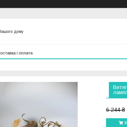
Вашого дому
оставка і оплата
Витяг
лампо
6 244 ₴
К