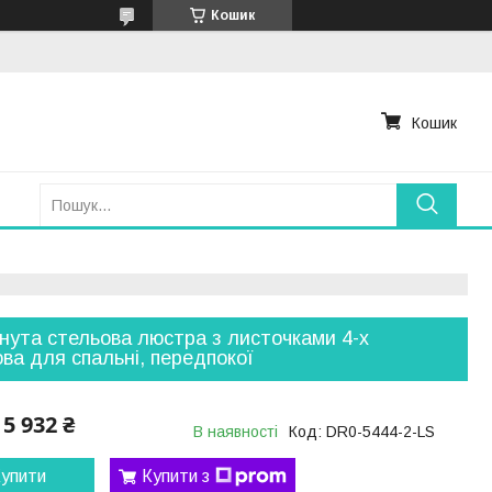
Кошик
Кошик
нута стельова люстра з листочками 4-х
ва для спальні, передпокої
5 932 ₴
В наявності
Код:
DR0-5444-2-LS
упити
Купити з