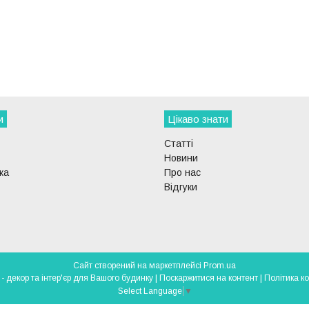
и
Цікаво знати
Статті
Новини
ка
Про нас
Відгуки
Сайт створений на маркетплейсі
Prom.ua
DECOR-LIGHT - декор та інтер'єр для Вашого будинку |
Поскаржитися на контент
|
Політика к
Select Language
▼