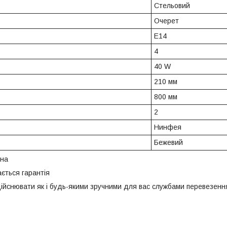
Стельовий
Очерет
E14
4
40 W
210 мм
800 мм
2
Нинфея
Бежевий
їна
ється гарантія
ійснювати як і будь-якими зручними для вас службами перевезення