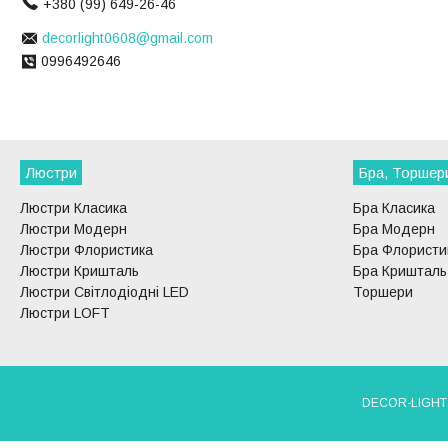
+380 (99) 649-26-46
decorlight0608@gmail.com
0996492646
Люстри
Бра, Торшер
Люстри Класика
Бра Класика
Люстри Модерн
Бра Модерн
Люстри Флористика
Бра Флористи
Люстри Кришталь
Бра Кришталь
Люстри Світлодіодні LED
Торшери
Люстри LOFT