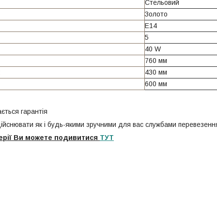
Стельовий
Золото
E14
5
40 W
760 мм
:
430 мм
600 мм
ється гарантія
ійснювати як і будь-якими зручними для вас службами перевезення
 серії Ви можете подивитися
ТУТ