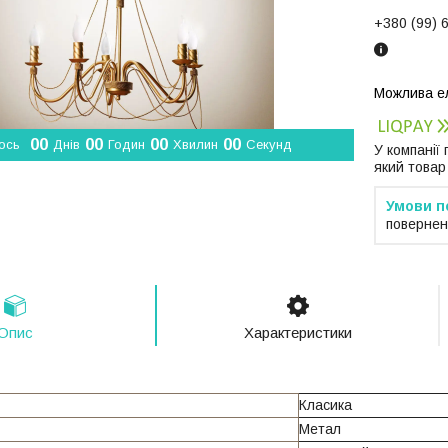
+380 (99) 
0
0
0
0
0
0
0
0
ось
Днів
Годин
Хвилин
Секунд
У компанії
який товар
повернен
Опис
Характеристики
Класика
Метал