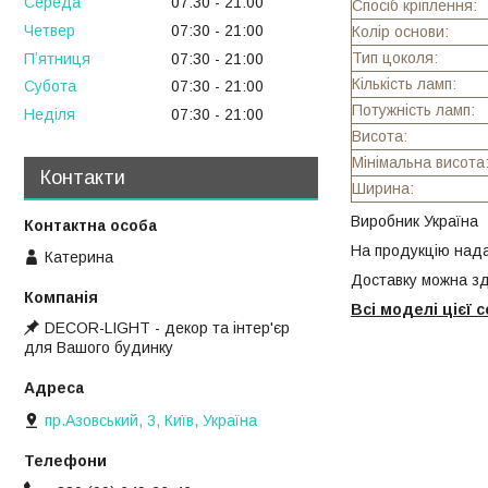
Середа
07:30
21:00
Спосіб кріплення:
Четвер
07:30
21:00
Колір основи:
Тип цоколя:
Пʼятниця
07:30
21:00
Кількість ламп:
Субота
07:30
21:00
Потужність ламп:
Неділя
07:30
21:00
Висота:
Мінімальна висота
Контакти
Ширина:
Виробник Україна
На продукцію нада
Катерина
Доставку можна зд
Всі моделі цієї
DECOR-LIGHT - декор та інтер'єр
для Вашого будинку
пр.Азовський, 3, Київ, Україна