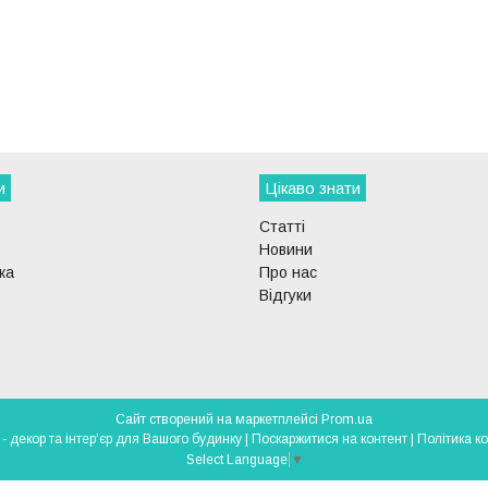
и
Цікаво знати
Статті
Новини
ка
Про нас
Відгуки
Сайт створений на маркетплейсі
Prom.ua
DECOR-LIGHT - декор та інтер'єр для Вашого будинку |
Поскаржитися на контент
|
Політика к
Select Language
▼