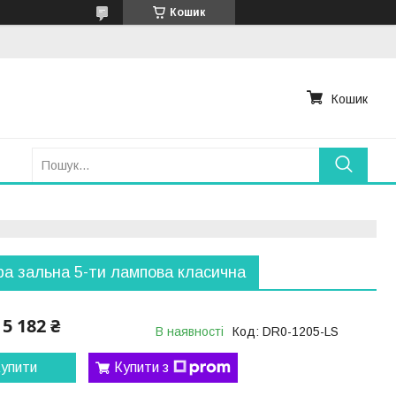
Кошик
Кошик
а зальна 5-ти лампова класична
5 182 ₴
В наявності
Код:
DR0-1205-LS
упити
Купити з