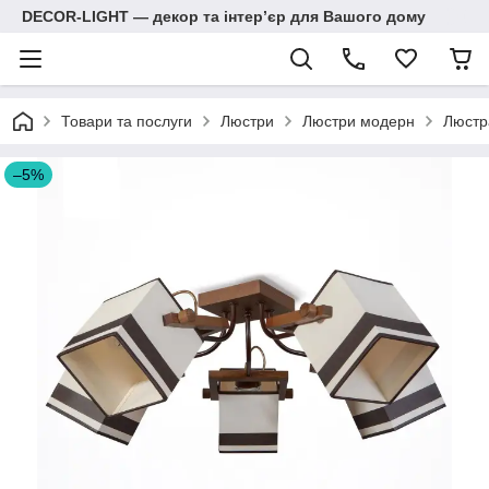
DECOR-LIGHT — декор та інтерʼєр для Вашого дому
Товари та послуги
Люстри
Люстри модерн
Люстр
–5%