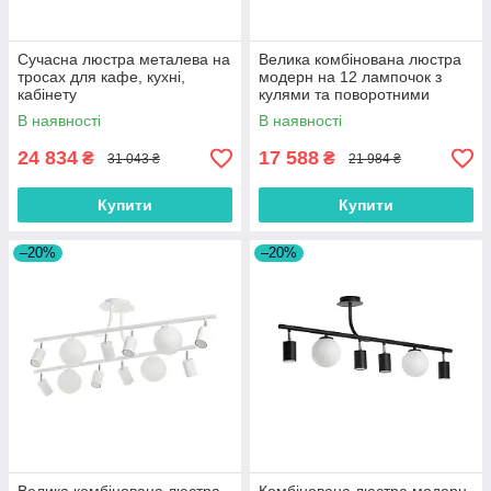
Сучасна люстра металева на
Велика комбінована люстра
тросах для кафе, кухні,
модерн на 12 лампочок з
кабінету
кулями та поворотними
тубусами
В наявності
В наявності
24 834
17 588
₴
₴
31 043 ₴
21 984 ₴
Купити
Купити
–20%
–20%