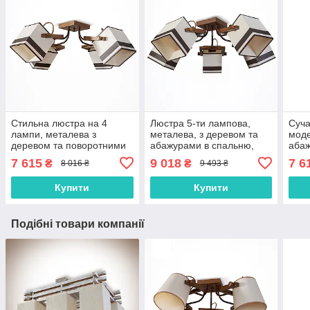
Стильна люстра на 4
Люстра 5-ти лампова,
Суча
лампи, металева з
металева, з деревом та
моде
деревом та поворотними
абажурами в спальню,
абаж
абажурами
зал, вітальню
зали
7 615
9 018
7 6
₴
₴
8 016 ₴
9 493 ₴
Купити
Купити
Подібні товари компанії