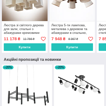
Люстра зі світлого дерева
Люстра 5-ти лампова,
Люст
для зали, спальні з
металева з деревом та
дере
абажурами кремовими
абажурами в спальню,
стил
зал, вітальню
залу,
11 178
7 948
7 8
₴
₴
11 766 ₴
8 367 ₴
Купити
Купити
Акційні пропозиції та новинки
–20%
–20%