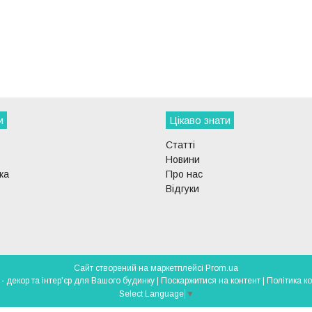
и
Цікаво знати
Статті
Новини
ка
Про нас
Відгуки
Сайт створений на маркетплейсі
Prom.ua
DECOR-LIGHT - декор та інтер'єр для Вашого будинку |
Поскаржитися на контент
|
Політика к
Select Language
▼