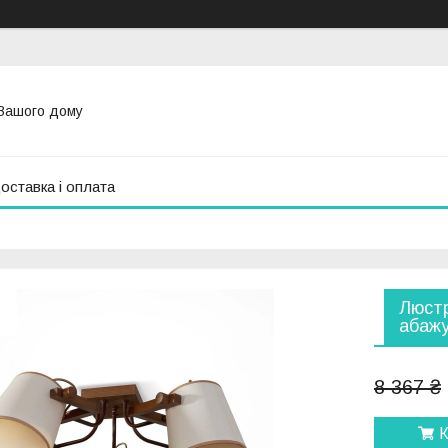
Вашого дому
оставка і оплата
Люстр
абажу
8 367 ₴
К