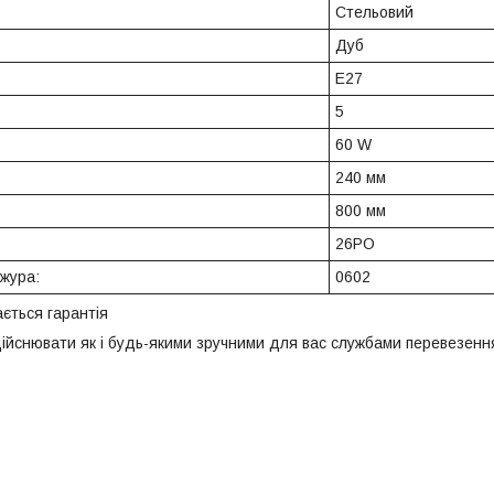
Стельовий
Дуб
E27
5
60 W
240 мм
800 мм
26PO
ажура:
0602
ється гарантія
ійснювати як і будь-якими зручними для вас службами перевезення