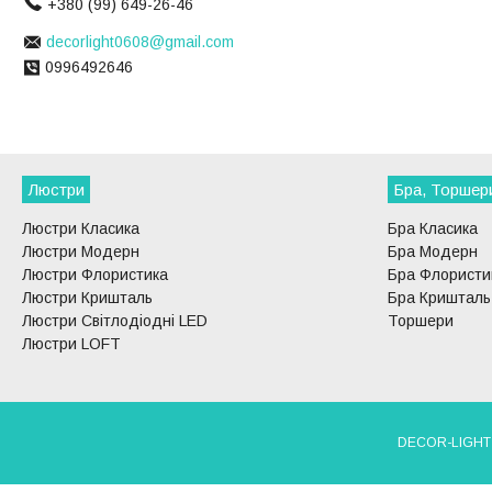
+380 (99) 649-26-46
decorlight0608@gmail.com
0996492646
Люстри
Бра, Торшер
Люстри Класика
Бра Класика
Люстри Модерн
Бра Модерн
Люстри Флористика
Бра Флористи
Люстри Кришталь
Бра Кришталь
Люстри Світлодіодні LED
Торшери
Люстри LOFT