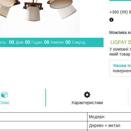
+380 (99) 
0
0
0
0
0
0
0
0
ось
Днів
Годин
Хвилин
Секунд
У компанії
який товар
повернен
Опис
Характеристики
Модерн
Дерево + метал