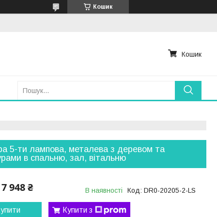
Кошик
Кошик
а 5-ти лампова, металева з деревом та
рами в спальню, зал, вітальню
7 948 ₴
В наявності
Код:
DR0-20205-2-LS
упити
Купити з