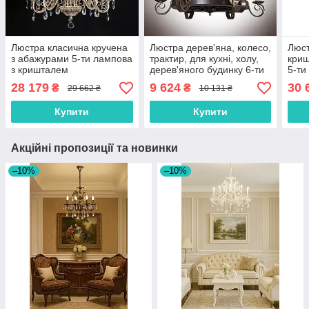
Люстра класична кручена
Люстра дерев'яна, колесо,
Люст
з абажурами 5-ти лампова
трактир, для кухні, холу,
криш
з кришталем
дерев'яного будинку 6-ти
5-ти
лампова
спа
28 179
9 624
30 
₴
₴
29 662 ₴
10 131 ₴
Купити
Купити
Акційні пропозиції та новинки
–10%
–10%