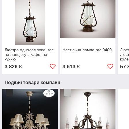
Люстра однолампова, гас
Настільна лампа гас 9400
Люст
на ланцюгу в кафе, на
люст
кухню
коле
3 826
3 613
57 
₴
₴
Подібні товари компанії