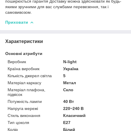
поширюється гарантія Доставку можна здійснювати як будь-
якими зручними для вас службами перевезення, так і
самовивозом.
Приховати
Характеристики
Основні атрибути
Виробник
N-light
Країна виробник
Україна
Кількість джерел світла
5
Матеріал каркасу
Метал
Матеріал плафона,
Скло
підвісок
Потужність лампи
40 Вт
Напруга мережі
220~240 В
Стиль виконання
Класичний
Тип цоколя
E27
Колір
Білий