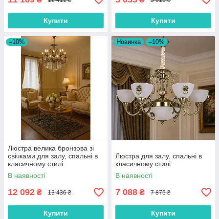
Купити
Купити
–10%
Новинка
–10%
Люстра велика бронзова зі
свічками для залу, спальні в
Люстра для залу, спальні в
класичному стилі
класичному стилі
В наявності
В наявності
12 092
7 088
₴
₴
13 436 ₴
7 875 ₴
Купити
Купити