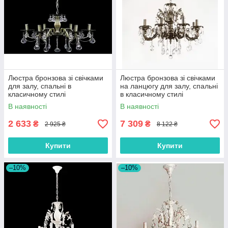
Люстра бронзова зі свічками
Люстра бронзова зі свічками
для залу, спальні в
на ланцюгу для залу, спальні
класичному стилі
в класичному стилі
В наявності
В наявності
2 633
7 309
₴
₴
2 925 ₴
8 122 ₴
Купити
Купити
–10%
–10%