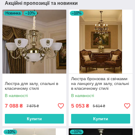
Акційні пропозиції та новинки
Новинка
–10%
–10%
Люстра бронзова зі свічками
Люстра для залу, спальні в
на ланцюгу для залу, спальні
класичному стилі
в класичному стилі
В наявності
В наявності
7 088
5 053
₴
₴
7 875 ₴
5 614 ₴
Купити
Купити
–10%
–10%