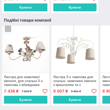
Купити
Купити
Подібні товари компанії
Люстра для невеликої
Люстра 3-х лампова для
Люст
кімнати, для спальні 3-х
спальні, невеликої кімнати
кімн
лампова з абажурами
з кришталем та з
ламп
абажурами
7 438
9 007
8 9
₴
₴
7 829 ₴
9 481 ₴
Купити
Купити