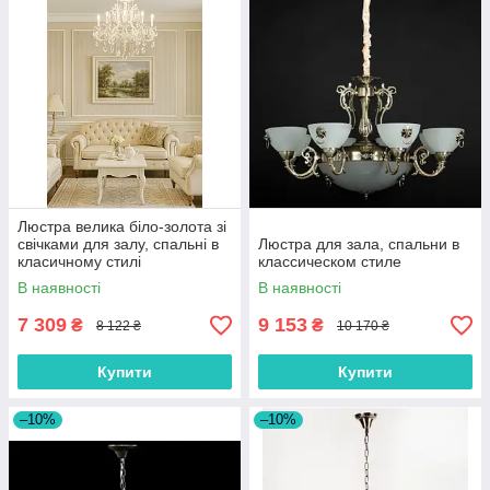
Люстра велика біло-золота зі
свічками для залу, спальні в
Люстра для зала, спальни в
класичному стилі
классическом стиле
В наявності
В наявності
7 309
9 153
₴
₴
8 122 ₴
10 170 ₴
Купити
Купити
–10%
–10%