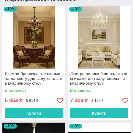
–10%
–10%
Люстра бронзова зі свічками
Люстра велика біло-золота зі
на ланцюгу для залу, спальні
свічками для залу, спальні в
в класичному стилі
класичному стилі
В наявності
В наявності
5 053
7 309
₴
₴
5 614 ₴
8 122 ₴
Купити
Купити
–10%
–10%