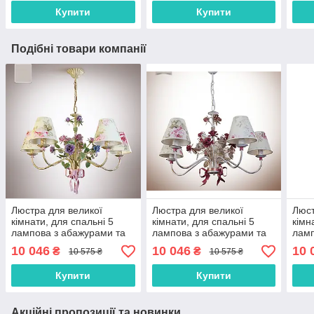
Купити
Купити
Подібні товари компанії
Люстра для великої
Люстра для великої
Люст
кімнати, для спальні 5
кімнати, для спальні 5
кімн
лампова з абажурами та
лампова з абажурами та
ламп
квітами
квітами
квіт
10 046
10 046
10 
₴
₴
10 575 ₴
10 575 ₴
Купити
Купити
Акційні пропозиції та новинки