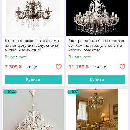
Люстра бронзова зі свічками
Люстра велика біло-золота зі
на ланцюгу для залу, спальні
свічками для залу, спальні в
в класичному стилі
класичному стилі
В наявності
В наявності
7 309
11 169
₴
₴
8 122 ₴
12 411 ₴
Купити
Купити
–10%
–10%