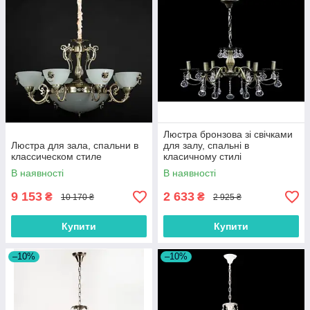
Люстра бронзова зі свічками
Люстра для зала, спальни в
для залу, спальні в
классическом стиле
класичному стилі
В наявності
В наявності
9 153
2 633
₴
₴
10 170 ₴
2 925 ₴
Купити
Купити
–10%
–10%