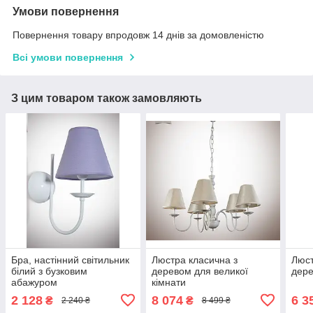
Умови повернення
Повернення товару впродовж 14 днів за домовленістю
Всі умови повернення
З цим товаром також замовляють
Бра, настінний світильник
Люстра класична з
Люст
білий з бузковим
деревом для великої
дере
абажуром
кімнати
2 128
8 074
6 3
₴
₴
2 240 ₴
8 499 ₴