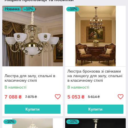
Новинка
–10%
–10%
Люстра бронзова зі свічками
Люстра для залу, спальні в
на ланцюгу для залу, спальні
класичному стилі
в класичному стилі
В наявності
В наявності
7 088
5 053
₴
₴
7 875 ₴
5 614 ₴
Купити
Купити
–10%
–10%