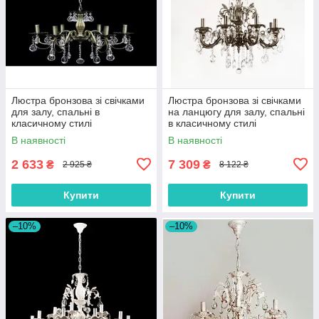
Люстра бронзова зі свічками
Люстра бронзова зі свічками
для залу, спальні в
на ланцюгу для залу, спальні
класичному стилі
в класичному стилі
В наявності
В наявності
2 633
7 309
₴
₴
2 925 ₴
8 122 ₴
Купити
Купити
–10%
–10%