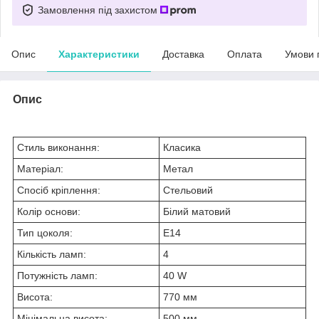
Замовлення під захистом
Опис
Характеристики
Доставка
Оплата
Умови 
Опис
Стиль виконання:
Класика
Матеріал:
Метал
Спосіб кріплення:
Стельовий
Колір основи:
Білий матовий
Тип цоколя:
E14
Кількість ламп:
4
Потужність ламп:
40 W
Висота:
770 мм
Мінімальна висота:
500 мм