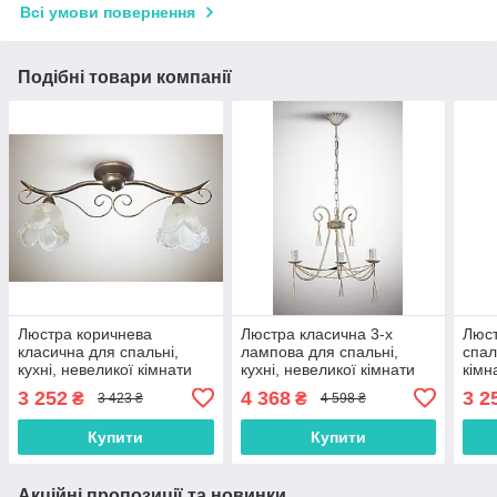
Всі умови повернення
Подібні товари компанії
Люстра коричнева
Люстра класична 3-х
Люст
класична для спальні,
лампова для спальні,
спал
кухні, невеликої кімнати
кухні, невеликої кімнати
кімн
3 252
4 368
3 2
₴
₴
3 423 ₴
4 598 ₴
Купити
Купити
Акційні пропозиції та новинки