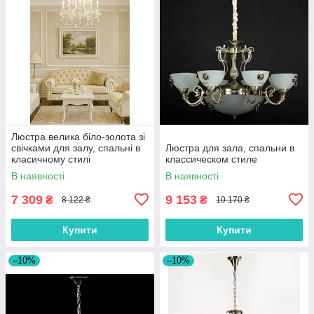
Люстра велика біло-золота зі
свічками для залу, спальні в
Люстра для зала, спальни в
класичному стилі
классическом стиле
В наявності
В наявності
7 309
9 153
₴
₴
8 122 ₴
10 170 ₴
Купити
Купити
–10%
–10%